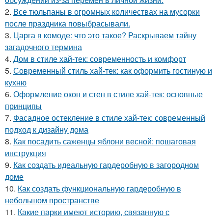
2.
Все тюльпаны в огромных количествах на мусорки
после праздника повыбрасывали.
3.
Царга в комоде: что это такое? Раскрываем тайну
загадочного термина
4.
Дом в стиле хай-тек: современность и комфорт
5.
Современный стиль хай-тек: как оформить гостиную и
кухню
6.
Оформление окон и стен в стиле хай-тек: основные
принципы
7.
Фасадное остекление в стиле хай-тек: современный
подход к дизайну дома
8.
Как посадить саженцы яблони весной: пошаговая
инструкция
9.
Как создать идеальную гардеробную в загородном
доме
10.
Как создать функциональную гардеробную в
небольшом пространстве
11.
Какие парки имеют историю, связанную с