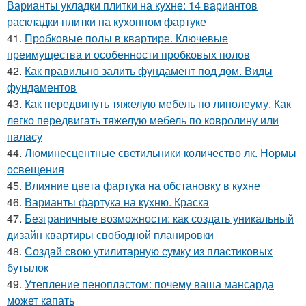
Варианты укладки плитки на кухне: 14 вариантов
раскладки плитки на кухонном фартуке
41.
Пробковые полы в квартире. Ключевые
преимущества и особенности пробковых полов
42.
Как правильно залить фундамент под дом. Виды
фундаментов
43.
Как передвинуть тяжелую мебель по линолеуму. Как
легко передвигать тяжелую мебель по ковролину или
паласу
44.
Люминесцентные светильники количество лк. Нормы
освещения
45.
Влияние цвета фартука на обстановку в кухне
46.
Варианты фартука на кухню. Краска
47.
Безграничные возможности: как создать уникальный
дизайн квартиры свободной планировки
48.
Создай свою утилитарную сумку из пластиковых
бутылок
49.
Утепление пенопластом: почему ваша мансарда
может капать