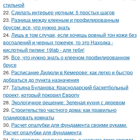
стильной
22.
Сделать интерьер уютным: 5 простых шагов
23.
Разница между клееным и профилированным
брусом: все, что нужно знать
24.
Лишь в том случае, если хочешь ровный тон кожи без
воспалений и черных тожечек, то это Находка -
кислотный пилинг 19lab - для тебя!
25.
Все, что нужно знать о клееном профилированном
брусе
26.
Расписание Дидюли в Кемерове: как легко и быстро
добраться до пункта назначения
27.
Татьяна Буланова: Краснодарский баскетбольный
проект, который покорил Европу
28.
Экологичное решение: Зеленая кухня с деревом
29.
Строительство частного дома: как правильно
планировать комнаты
30.
Расчет опалубки для фундамента своими руками.
Расчет опалубки для фундамента
31.
Как утеплить входную дверь в частном доме своими