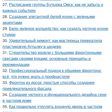
27.
Расписание группы Бутырка Омск: как не забыть о
важных событиях
28.
Создание элегантной белой кухни с зелеными
акцентами
29.
Бело-зеленое волшебство: как создать уютную кухню
студию
30.
Удивительный ремонт: как мастерица превратила
пластиковую бутылку в шедевр
31.
Строительство кровли с большими фронтонными
свесами своими руками: основные принципы и
рекомендации
32.
Профессиональный подход к обшивке фронтона:
всё, что нужно знать о профнастиле
33.
Фронтон из досок: простые способы создания
привлекательного фасада
34.
Создание уютного и функционального дизайна сени
в частном доме
35.
Как правильно утеплять входную дверь в частном