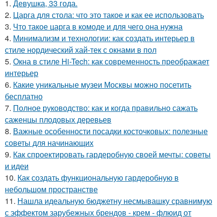
1.
Девушка, 33 года.
2.
Царга для стола: что это такое и как ее использовать
3.
Что такое царга в комоде и для чего она нужна
4.
Минимализм и технологии: как создать интерьер в
стиле нордический хай-тек с окнами в пол
5.
Окна в стиле Hi-Tech: как современность преображает
интерьер
6.
Какие уникальные музеи Москвы можно посетить
бесплатно
7.
Полное руководство: как и когда правильно сажать
саженцы плодовых деревьев
8.
Важные особенности посадки косточковых: полезные
советы для начинающих
9.
Как спроектировать гардеробную своей мечты: советы
и идеи
10.
Как создать функциональную гардеробную в
небольшом пространстве
11.
Нашла идеальную бюджетну несмывашку сравнимую
с эффектом зарубежных брендов - крем - флюид от