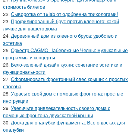
стоимость билетов
22.
Сыворотка от 19lab от одобренна трихологами!
23.
Профилированный брус против клееного: какой
лучше для вашего дома
24.
Деревянный дом из клееного бруса: удобство и
эстетика
25.
Оркестр CAGMO Набережные Челны: музыкальные
программы и концерты
26.
Бело-зеленый дизайн кухни: сочетание эстетики и
функциональности
27.
Сформировать фронтонный свес крыши: 4 простых
способа
28.
Украсьте свой дом с помощью фронтона: простые
инструкции
29.
Увеличьте привлекательность своего дома с
помощью фронтона двухскатной крыши
30.
Доска для опалубки фундамента. Все о досках для
опалубки