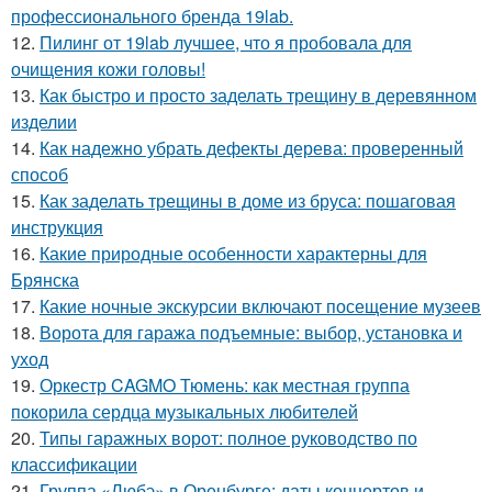
профессионального бренда 19lab.
12.
Пилинг от 19lab лучшее, что я пробовала для
очищения кожи головы!
13.
Как быстро и просто заделать трещину в деревянном
изделии
14.
Как надежно убрать дефекты дерева: проверенный
способ
15.
Как заделать трещины в доме из бруса: пошаговая
инструкция
16.
Какие природные особенности характерны для
Брянска
17.
Какие ночные экскурсии включают посещение музеев
18.
Ворота для гаража подъемные: выбор, установка и
уход
19.
Оркестр CAGMO Тюмень: как местная группа
покорила сердца музыкальных любителей
20.
Типы гаражных ворот: полное руководство по
классификации
21.
Группа «Любэ» в Оренбурге: даты концертов и