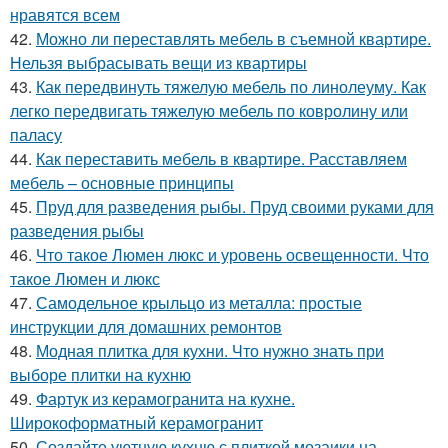
нравятся всем
42.
Можно ли переставлять мебель в съемной квартире.
Нельзя выбрасывать вещи из квартиры
43.
Как передвинуть тяжелую мебель по линолеуму. Как
легко передвигать тяжелую мебель по ковролину или
паласу
44.
Как переставить мебель в квартире. Расставляем
мебель – основные принципы
45.
Пруд для разведения рыбы. Пруд своими руками для
разведения рыбы
46.
Что такое Люмен люкс и уровень освещенности. Что
такое Люмен и люкс
47.
Самодельное крыльцо из металла: простые
инструкции для домашних ремонтов
48.
Модная плитка для кухни. Что нужно знать при
выборе плитки на кухню
49.
Фартук из керамогранита на кухне.
Широкоформатный керамогранит
50.
Создайте уютную кухню с плиткой мозаики на