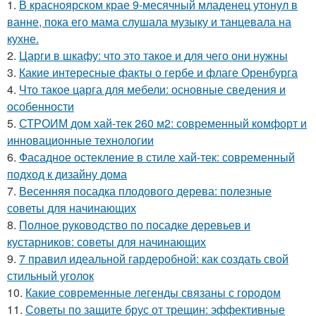
1.
В красноярском крае 9-месячный младенец утонул в
ванне, пока его мама слушала музыку и танцевала на
кухне.
2.
Царги в шкафу: что это такое и для чего они нужны
3.
Какие интересные факты о гербе и флаге Оренбурга
4.
Что такое царга для мебели: основные сведения и
особенности
5.
СТРОИМ дом хай-тек 260 м2: современный комфорт и
инновационные технологии
6.
Фасадное остекление в стиле хай-тек: современный
подход к дизайну дома
7.
Весенняя посадка плодового дерева: полезные
советы для начинающих
8.
Полное руководство по посадке деревьев и
кустарников: советы для начинающих
9.
7 правил идеальной гардеробной: как создать свой
стильный уголок
10.
Какие современные легенды связаны с городом
11.
Советы по защите брус от трещин: эффективные