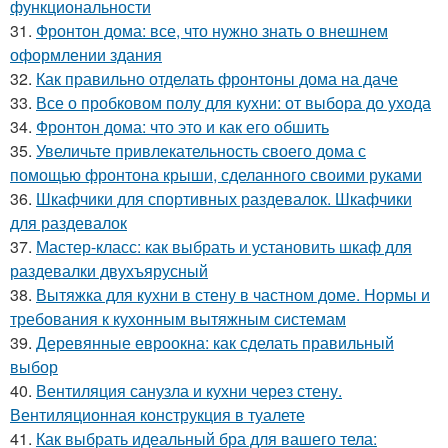
функциональности
31.
Фронтон дома: все, что нужно знать о внешнем
оформлении здания
32.
Как правильно отделать фронтоны дома на даче
33.
Все о пробковом полу для кухни: от выбора до ухода
34.
Фронтон дома: что это и как его обшить
35.
Увеличьте привлекательность своего дома с
помощью фронтона крыши, сделанного своими руками
36.
Шкафчики для спортивных раздевалок. Шкафчики
для раздевалок
37.
Мастер-класс: как выбрать и установить шкаф для
раздевалки двухъярусный
38.
Вытяжка для кухни в стену в частном доме. Нормы и
требования к кухонным вытяжным системам
39.
Деревянные евроокна: как сделать правильный
выбор
40.
Вентиляция санузла и кухни через стену.
Вентиляционная конструкция в туалете
41.
Как выбрать идеальный бра для вашего тела: