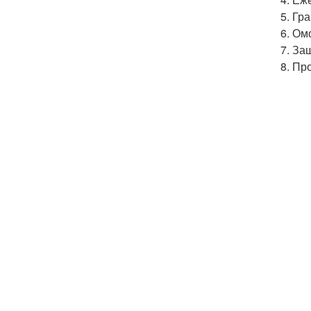
Гра
Омо
Защ
Про