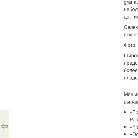
grana
небол
достиг
Селек
вкусо
Фото.
Широк
предс
более
плодо
Меньш
выращ
«Fl
Раз
⇦
«Fl
«Do