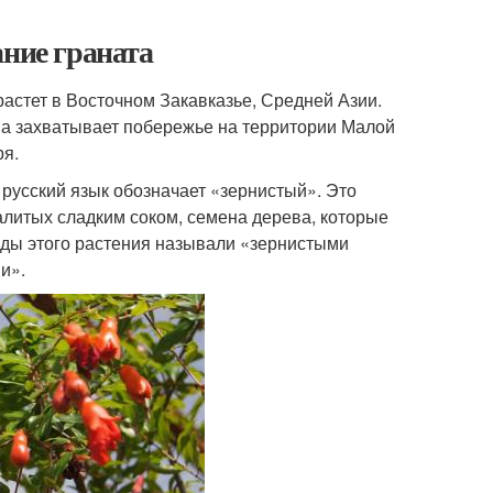
ание граната
астет в Восточном Закавказье, Средней Азии.
ва захватывает побережье на территории Малой
ря.
 русский язык обозначает «зернистый». Это
литых сладким соком, семена дерева, которые
оды этого растения называли «зернистыми
и».