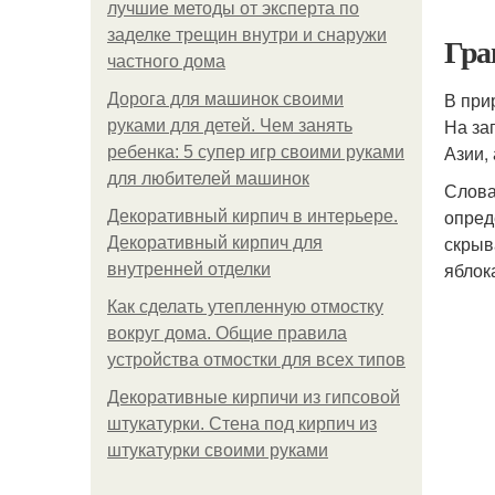
лучшие методы от эксперта по
заделке трещин внутри и снаружи
Гра
частного дома
В при
Дорога для машинок своими
На за
руками для детей. Чем занять
Азии,
ребенка: 5 супер игр своими руками
для любителей машинок
Слова
опред
Декоративный кирпич в интерьере.
скрыв
Декоративный кирпич для
яблок
внутренней отделки
Как сделать утепленную отмостку
вокруг дома. Общие правила
устройства отмостки для всех типов
Декоративные кирпичи из гипсовой
штукатурки. Стена под кирпич из
штукатурки своими руками