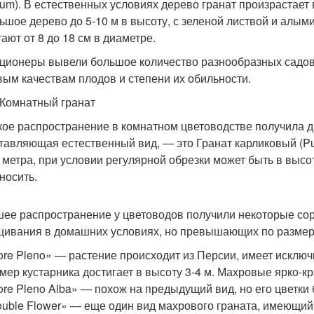
tum). В естественных условиях дерево гранат произрастает
ьшое дерево до 5-10 м в высоту, с зеленой листвой и ал
ают от 8 до 18 см в диаметре.
ционеры вывели большое количество разнообразных садов
вым качествам плодов и степени их обильности.
 Комнатный гранат
ое распространение в комнатном цветоводстве получила д
тавляющая естественный вид, — это Гранат карликовый (Pu
 метра, при условии регулярной обрезки может быть в высот
носить.
ее распространение у цветоводов получили некоторые сор
ивания в домашних условиях, но превышающих по размер
ore Pleno» — растение происходит из Персии, имеет исклю
мер кустарника достигает в высоту 3-4 м. Махровые ярко-к
ore Pleno Alba» — похож на предыдущий вид, но его цветки 
uble Flower» — еще один вид махрового граната, имеющий 