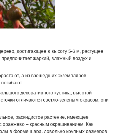
ерево, достигающее в высоту 5-6 м, растущее
 предпочитает жаркий, влажный воздух и
орастают, а из взошедших экземпляров
 погибают.
ольшого декоративного кустика, высотой
источки отличаются светло-зеленым окрасом, они
ельное, раскидистое растение, имеющее
 с оранжево – красным окрашиванием. Как
лоды в форме шара, довольно крупных размеров