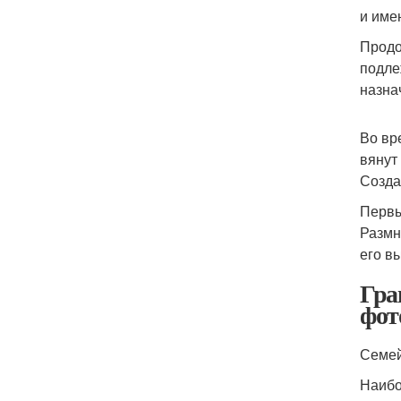
и име
Продо
подле
назна
Во вр
вянут
Созда
Первы
Размн
его вы
Гра
фот
Семей
Наибо