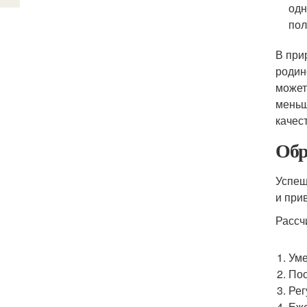
одн
пол
В при
родин
может
меньш
качест
Обр
Успеш
и при
Рассч
Уме
Пос
Рег
Еже