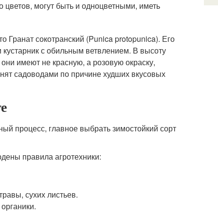
о цветов, могут быть и одноцветными, иметь
о Гранат сокотранский (Punica protopunica). Его
и кустарник с обильным ветвлением. В высоту
 они имеют не красную, а розовую окраску,
инят садоводами по причине худших вкусовых
те
ный процесс, главное выбрать зимостойкий сорт
юдены правила агротехники:
равы, сухих листьев.
 органики.