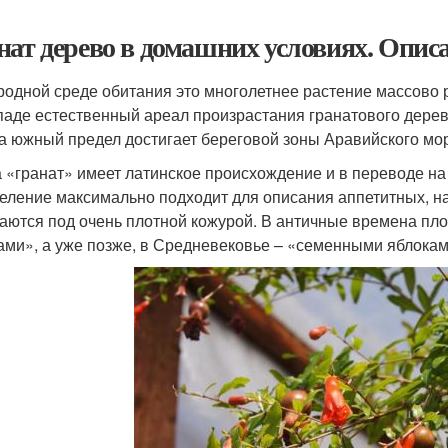
нат дерево в домашних условиях. Опис
родной среде обитания это многолетнее растение массово р
паде естественный ареал произрастания гранатового дере
 а южный предел достигает береговой зоны Аравийского мо
 «гранат» имеет латинское происхождение и в переводе на
еление максимально подходит для описания аппетитных, на
аются под очень плотной кожурой. В античные времена пл
ами», а уже позже, в Средневековье – «семенными яблокам