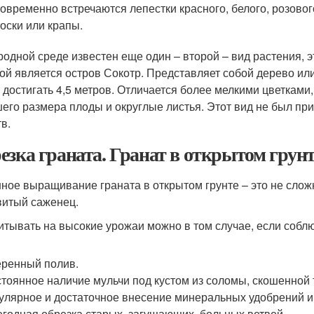
овременно встречаются лепестки красного, белого, розовог
оски или крапы.
родной среде известен еще один – второй – вид растения, эт
ой является остров Сокотр. Представляет собой дерево ил
 достигать 4,5 метров. Отличается более мелкими цветками,
его размера плоды и округлые листья. Этот вид не был пр
в.
езка граната. Гранат в открытом грун
ное выращивание граната в открытом грунте – это не слож
витый саженец.
итывать на высокие урожаи можно в том случае, если собл
ренный полив.
тоянное наличие мульчи под кустом из соломы, скошенной т
улярное и достаточное внесение минеральных удобрений и
годная обрезка старых, загущающих, больных ветвей.