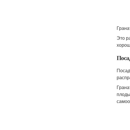
Грана
Это р
хорош
Поса
Посад
распр
Грана
плоды
самоо