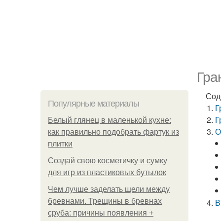
Гра
Сод
Популярные материалы
Г
Г
Белый глянец в маленькой кухне:
О
как правильно подобрать фартук из
плитки
Создай свою косметичку и сумку
для игр из пластиковых бутылок
Чем лучше заделать щели между
бревнами. Трещины в бревнах
В
сруба: причины появления +