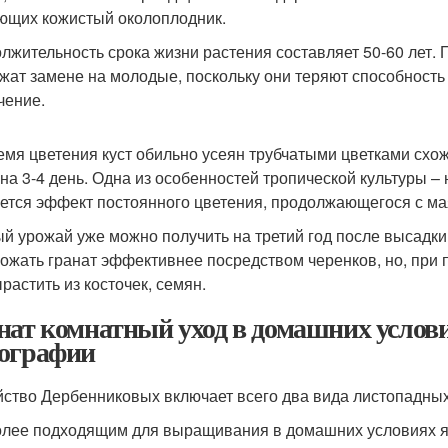
ющих кожистый околоплодник.
лжительность срока жизни растения составляет 50-60 лет. 
жат замене на молодые, поскольку они теряют способность
чение.
емя цветения куст обильно усеян трубчатыми цветками схо
 на 3-4 день. Одна из особенностей тропической культуры 
ется эффект постоянного цветения, продолжающегося с мая
й урожай уже можно получить на третий год после высадки
ожать гранат эффективнее посредством черенков, но, при 
растить из косточек, семян.
нат комнатный уход в домашних условия
ографии
ство Дербенниковых включает всего два вида листопадных
лее подходящим для выращивания в домашних условиях я