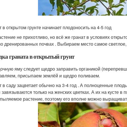
т в открытом грунте начинает плодоносить на 4-5 год
астение не прихотливо, но всё же гранат в условиях открыт
о дренированных почвах . Выбираем место самое светлое,
дка граната в открытый грунт
очную яму следует щедро заправить органикой (перепревш
авляем, присыпаем землёй и щедро поливаем.
т в саду зацветает обычно на 3-4 год . А полноценные плоды
 завязываются только на женских цветках. А их на кусте в 
пыляемое растение, поэтому его вполне можно выращивать