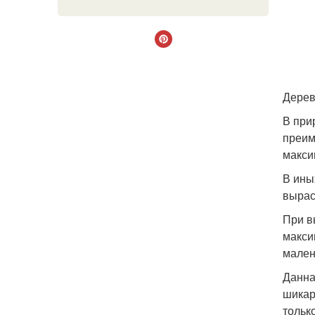
Дерев
В при
преим
макси
В ины
вырас
При в
макси
мален
Данна
шикар
тольк