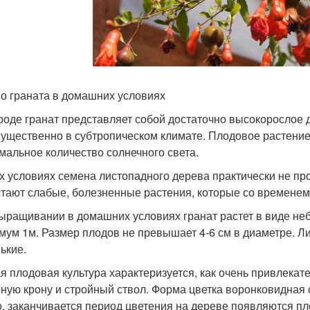
о граната в домашних условиях
роде гранат представляет собой достаточно высокорослое д
ущественно в субтропическом климате. Плодовое растение
мальное количество солнечного света.
х условиях семена листопадного дерева практически не пр
тают слабые, болезненные растения, которые со временем
ыращивании в домашних условиях гранат растет в виде неб
мум 1м. Размер плодов не превышает 4-6 см в диаметре. Л
ькие.
я плодовая культура характеризуется, как очень привлекат
ную крону и стройный ствол. Форма цветка воронковидная
о, заканчивается период цветения на дереве появляются п