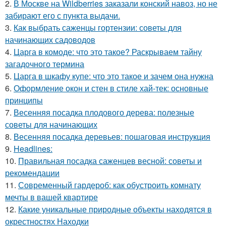
2.
В Москве на Wildberries заказали конский навоз, но не
забирают его с пункта выдачи.
3.
Как выбрать саженцы гортензии: советы для
начинающих садоводов
4.
Царга в комоде: что это такое? Раскрываем тайну
загадочного термина
5.
Царга в шкафу купе: что это такое и зачем она нужна
6.
Оформление окон и стен в стиле хай-тек: основные
принципы
7.
Весенняя посадка плодового дерева: полезные
советы для начинающих
8.
Весенняя посадка деревьев: пошаговая инструкция
9.
Headlines:
10.
Правильная посадка саженцев весной: советы и
рекомендации
11.
Современный гардероб: как обустроить комнату
мечты в вашей квартире
12.
Какие уникальные природные объекты находятся в
окрестностях Находки