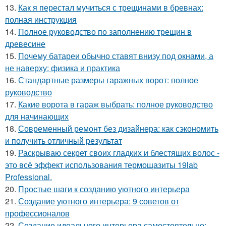
13.
Как я перестал мучиться с трещинами в бревнах:
полная инструкция
14.
Полное руководство по заполнению трещин в
древесине
15.
Почему батареи обычно ставят внизу под окнами, а
не наверху: физика и практика
16.
Стандартные размеры гаражных ворот: полное
руководство
17.
Какие ворота в гараж выбрать: полное руководство
для начинающих
18.
Современный ремонт без дизайнера: как сэкономить
и получить отличный результат
19.
Раскрываю секрет своих гладких и блестящих волос -
это всё эффект использования термощазиты 19lab
Professional.
20.
Простые шаги к созданию уютного интерьера
21.
Создание уютного интерьера: 9 советов от
профессионалов
22.
Создание идеального интерьера самостоятельно: