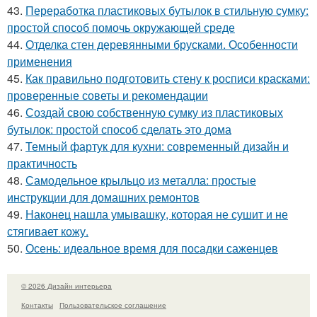
43.
Переработка пластиковых бутылок в стильную сумку:
простой способ помочь окружающей среде
44.
Отделка стен деревянными брусками. Особенности
применения
45.
Как правильно подготовить стену к росписи красками:
проверенные советы и рекомендации
46.
Создай свою собственную сумку из пластиковых
бутылок: простой способ сделать это дома
47.
Темный фартук для кухни: современный дизайн и
практичность
48.
Самодельное крыльцо из металла: простые
инструкции для домашних ремонтов
49.
Наконец нашла умывашку, которая не сушит и не
стягивает кожу.
50.
Осень: идеальное время для посадки саженцев
© 2026 Дизайн интерьера
Контакты
Пользовательское соглашение