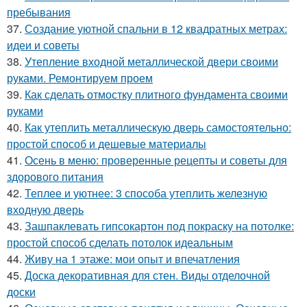
пребывания
37.
Создание уютной спальни в 12 квадратных метрах:
идеи и советы
38.
Утепление входной металлической двери своими
руками. Ремонтируем проем
39.
Как сделать отмостку плитного фундамента своими
руками
40.
Как утеплить металлическую дверь самостоятельно:
простой способ и дешевые материалы
41.
Осень в меню: проверенные рецепты и советы для
здорового питания
42.
Теплее и уютнее: 3 способа утеплить железную
входную дверь
43.
Зашпаклевать гипсокартон под покраску на потолке:
простой способ сделать потолок идеальным
44.
Живу на 1 этаже: мои опыт и впечатления
45.
Доска декоративная для стен. Виды отделочной
доски