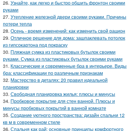
26.
Узнайте, как легко и быстро обшить фронтон своими
руками
27.
Утепление железной двери своими руками. Причины
потери тепла
28.
Осень - время изменений: как изменить свой рацион
29.
Отличное решение для дома: зашпаклевать потолок
из гипсокартона под покраску
30.
Пляжная сумка из пластиковых бутылок своими
руками. Сумка из пластиковых бутылок своими руками
31.
Классические и современные бра в интерьере. Виды
бра: классификации по различным признакам
32.
Мастерство в деталях: 20 правил идеальной
планировки
33.
Свободная планировка жилья: плюсы и минусы
34.
Пробковое покрытие для стен ванной. Плюсы и
минусы пробковых покрытий в ванной комнате
35.
Создание уютного пространства: дизайн спальни 12
кв м в современном стиле
36.
Спальня как рай: основные принципы комфортного