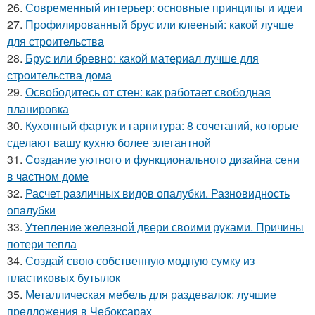
26.
Современный интерьер: основные принципы и идеи
27.
Профилированный брус или клееный: какой лучше
для строительства
28.
Брус или бревно: какой материал лучше для
строительства дома
29.
Освободитесь от стен: как работает свободная
планировка
30.
Кухонный фартук и гарнитура: 8 сочетаний, которые
сделают вашу кухню более элегантной
31.
Создание уютного и функционального дизайна сени
в частном доме
32.
Расчет различных видов опалубки. Разновидность
опалубки
33.
Утепление железной двери своими руками. Причины
потери тепла
34.
Создай свою собственную модную сумку из
пластиковых бутылок
35.
Металлическая мебель для раздевалок: лучшие
предложения в Чебоксарах