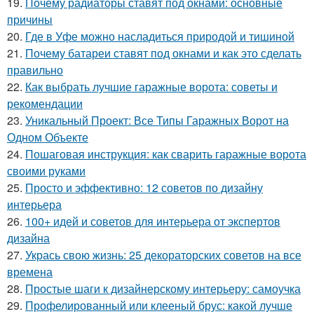
19.
Почему радиаторы ставят под окнами: основные
причины
20.
Где в Уфе можно насладиться природой и тишиной
21.
Почему батареи ставят под окнами и как это сделать
правильно
22.
Как выбрать лучшие гаражные ворота: советы и
рекомендации
23.
Уникальный Проект: Все Типы Гаражных Ворот на
Одном Объекте
24.
Пошаговая инструкция: как сварить гаражные ворота
своими руками
25.
Просто и эффективно: 12 советов по дизайну
интерьера
26.
100+ идей и советов для интерьера от экспертов
дизайна
27.
Укрась свою жизнь: 25 декораторских советов на все
времена
28.
Простые шаги к дизайнерскому интерьеру: самоучка
29.
Профелированный или клееный брус: какой лучше