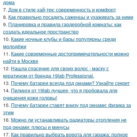
дома
7.
Дом в стиле хай-тек: современность и комфорт
8.
Как правильно посадить саженцы и ухаживать за ними
9.
Планировка и правила гардеробной комнаты: как
создать идеальное пространство
10.
Какие ночные клубы и бары популярны среди
молодёжи
11.
Какие современные достопримечательности можно
найти в Москве
12.
Нашла спасение для своих волос - маску с
кератином от бренда 19lab Professional.
13.
Почему батареи всегда под окнами? Узнайте секрет
14.
Пилинги от 19lab лучшее, что я пробовала для
очищения кожи головы!
15.
Почему батареи ставят внизу под окнами: физика за
этим
16.
Можно ли устанавливать радиаторы отопления не
под окнами: плюсы и минусы
17.
Как правильно выбрать ворота для гаража: полное