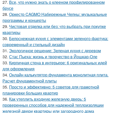
27.
Все, что нужно знать о клееном профилированном
брусе
28.
Оркестр CAGMO Набережные Челны: музыкальные
программы и концерты
29.
Чистовая отделка или без: что выбрать при покупке
квартиры
30.
Белоснежная кухня с элементами зеленого фартука:
современный и стильный дизайн
31.
Экологичное решение: Зеленая кухня с деревом
32.
Стас Пьеха: жизнь и творчество в Йошкар-Оле
33.
Кирпичная стена в интерьере: 6 оригинальных идей
для оформления
34.
Онлайн калькулятор фундамента монолитная плита.
Расчет фундаментной плиты
35.
Просто и эффективно: 5 советов для грамотной
планировки больших квартир
36.
Как утеплить входную железную дверь: 5
проверенных способов для надежной теплоизоляции
железной двери квартиры или загородного дома