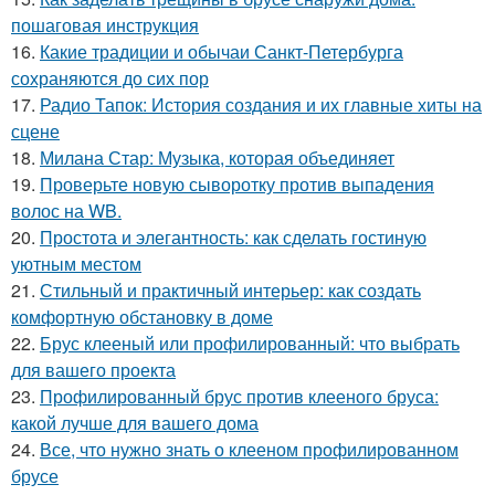
пошаговая инструкция
16.
Какие традиции и обычаи Санкт-Петербурга
сохраняются до сих пор
17.
Радио Тапок: История создания и их главные хиты на
сцене
18.
Милана Стар: Музыка, которая объединяет
19.
Проверьте новую сыворотку против выпадения
волос на WB.
20.
Простота и элегантность: как сделать гостиную
уютным местом
21.
Стильный и практичный интерьер: как создать
комфортную обстановку в доме
22.
Брус клееный или профилированный: что выбрать
для вашего проекта
23.
Профилированный брус против клееного бруса:
какой лучше для вашего дома
24.
Все, что нужно знать о клееном профилированном
брусе