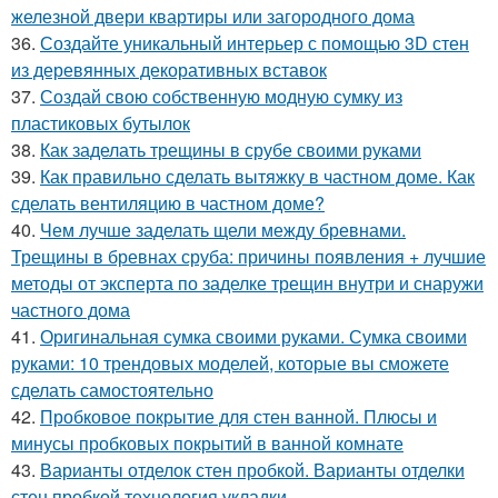
железной двери квартиры или загородного дома
36.
Создайте уникальный интерьер с помощью 3D стен
из деревянных декоративных вставок
37.
Создай свою собственную модную сумку из
пластиковых бутылок
38.
Как заделать трещины в срубе своими руками
39.
Как правильно сделать вытяжку в частном доме. Как
сделать вентиляцию в частном доме?
40.
Чем лучше заделать щели между бревнами.
Трещины в бревнах сруба: причины появления + лучшие
методы от эксперта по заделке трещин внутри и снаружи
частного дома
41.
Оригинальная сумка своими руками. Сумка своими
руками: 10 трендовых моделей, которые вы сможете
сделать самостоятельно
42.
Пробковое покрытие для стен ванной. Плюсы и
минусы пробковых покрытий в ванной комнате
43.
Варианты отделок стен пробкой. Варианты отделки
стен пробкой технология укладки