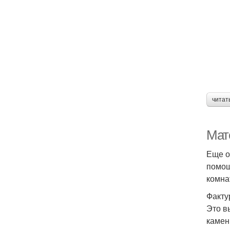
читат
Мат
Еще о
помощ
комна
Факту
Это в
камен