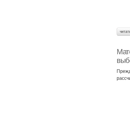
читат
Мат
выб
Прежд
рассч