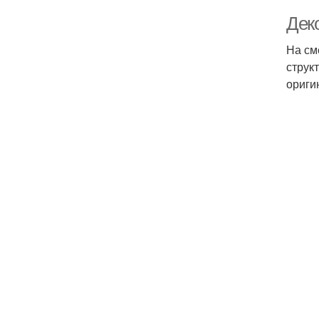
Дек
На см
струк
ориги