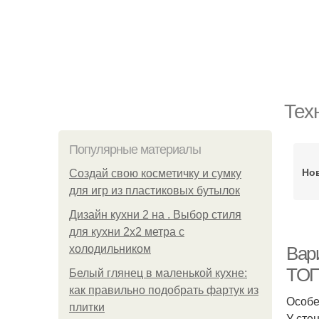
Тех
Популярные материалы
Но
Создай свою косметичку и сумку
для игр из пластиковых бутылок
Дизайн кухни 2 на . Выбор стиля
для кухни 2х2 метра с
холодильником
Вар
ТОП
Белый глянец в маленькой кухне:
как правильно подобрать фартук из
Особе
плитки
У сте