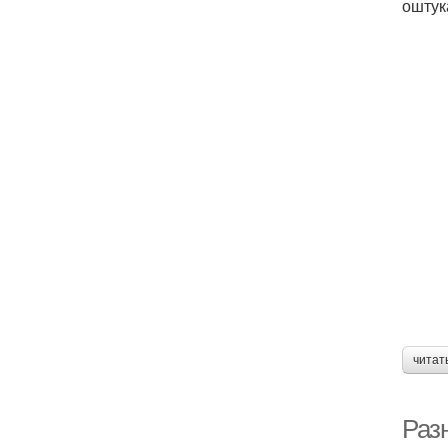
оштук
читат
Раз