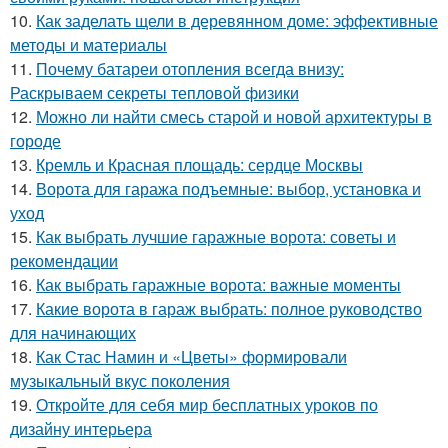
10.
Как заделать щели в деревянном доме: эффективные
методы и материалы
11.
Почему батареи отопления всегда внизу:
Раскрываем секреты тепловой физики
12.
Можно ли найти смесь старой и новой архитектуры в
городе
13.
Кремль и Красная площадь: сердце Москвы
14.
Ворота для гаража подъемные: выбор, установка и
уход
15.
Как выбрать лучшие гаражные ворота: советы и
рекомендации
16.
Как выбрать гаражные ворота: важные моменты
17.
Какие ворота в гараж выбрать: полное руководство
для начинающих
18.
Как Стас Намин и «Цветы» формировали
музыкальный вкус поколения
19.
Откройте для себя мир бесплатных уроков по
дизайну интерьера