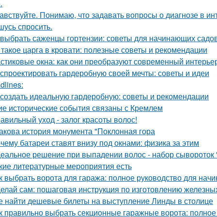
.
авствуйте. Понимаю, что задавать вопросы о диагнозе в ин
шусь спросить.
 выбрать саженцы гортензии: советы для начинающих садо
 такое царга в кровати: полезные советы и рекомендации
стиковые окна: как они преобразуют современный интерье
 спроектировать гардеробную своей мечты: советы и идеи
dlines:
 создать идеальную гардеробную: советы и рекомендации
ие исторические события связаны с Кремлем
авильный уход - залог красоты волос!
Какова история монумента "Поклонная гора
чему батареи ставят внизу под окнами: физика за этим
еальное решение при выпадении волос - набор сывороток "
кие литературные мероприятия есть
к выбрать ворота для гаража: полное руководство для нач
елай сам: пошаговая инструкция по изготовлению железны
е найти дешевые билеты на выступление Линды в столице
к правильно выбрать секционные гаражные ворота: полное