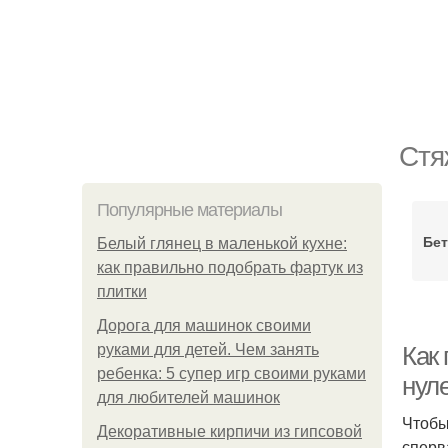
Стя
Популярные материалы
Бет
Белый глянец в маленькой кухне:
как правильно подобрать фартук из
плитки
Дорога для машинок своими
руками для детей. Чем занять
Как
ребенка: 5 супер игр своими руками
нул
для любителей машинок
Чтобы
Декоративные кирпичи из гипсовой
сперв