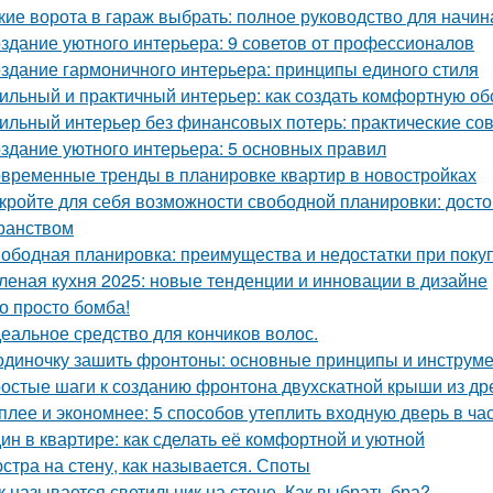
кие ворота в гараж выбрать: полное руководство для начи
здание уютного интерьера: 9 советов от профессионалов
здание гармоничного интерьера: принципы единого стиля
ильный и практичный интерьер: как создать комфортную об
ильный интерьер без финансовых потерь: практические со
здание уютного интерьера: 5 основных правил
временные тренды в планировке квартир в новостройках
кройте для себя возможности свободной планировки: досто
ранством
ободная планировка: преимущества и недостатки при поку
леная кухня 2025: новые тенденции и инновации в дизайне
о просто бомба!
еальное средство для кончиков волос.
одиночку зашить фронтоны: основные принципы и инструм
остые шаги к созданию фронтона двухскатной крыши из д
плее и экономнее: 5 способов утеплить входную дверь в ча
ин в квартире: как сделать её комфортной и уютной
стра на стену, как называется. Споты
к называется светильник на стене. Как выбрать бра?