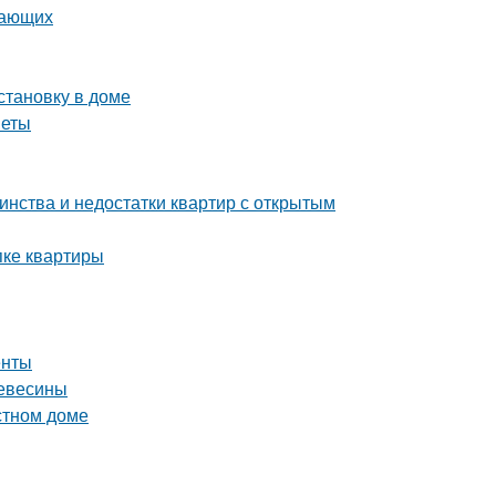
нающих
становку в доме
веты
инства и недостатки квартир с открытым
пке квартиры
енты
ревесины
стном доме