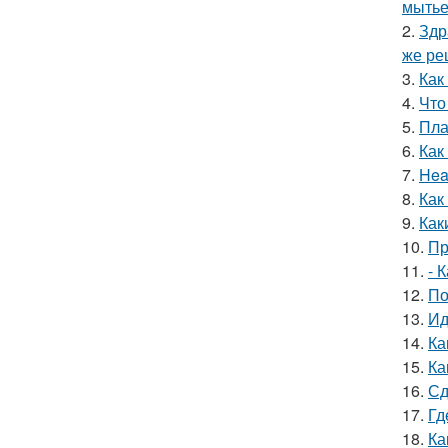
мытье
2.
Здр
же ре
3.
Как
4.
Что
5.
Пла
6.
Как
7.
Hea
8.
Как
9.
Как
10.
Пр
11.
- 
12.
По
13.
Ид
14.
Ка
15.
Ка
16.
Сд
17.
Гд
18.
Ка