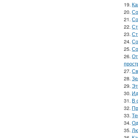
19.
Ка
20.
Со
21.
Со
22.
Ст
23.
Ст
24.
Со
25.
Со
26.
От
прост
27.
Св
28.
Зе
29.
Эт
30.
Ид
31.
В 
32.
Пр
33.
Те
34.
Од
35.
Лю
36.
Ка