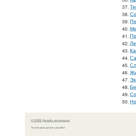
37.
Те
38.
Со
39.
Пр
40.
Ме
41.
Пр
42.
Ле
43.
Ка
44.
Са
45.
Сл
46.
Жи
47.
Эк
48.
Бе
49.
Со
50.
Но
© 2026 Дизайн интерьера
Лучшие идеи декора и дизайна!