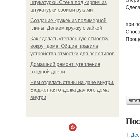
штукатурки. Стена под кирпич из
Сдела
штукатурки своими руками
Создание кружек из полимерной
при п
глины. Делаем кружку с зайкой
Спосо
Проще
Как сделать утепленную отмостку
вокруг дома. Общие правила
устройства отмостки для всех типов
Домашний ремонт: утепление
входной двери
Чем отделать стены на даче внутри.
Бюджетная отделка дачного дома
внутри
читат
Пос
1.
Дес