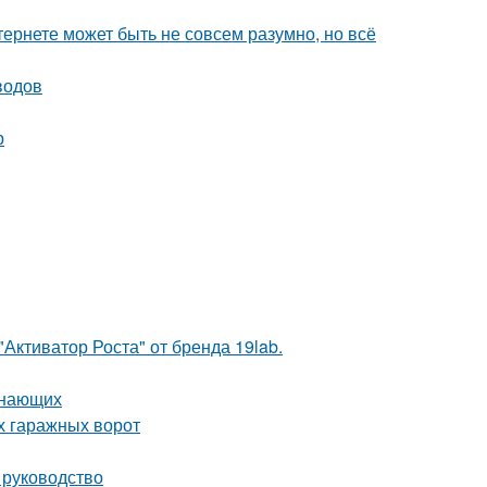
тернете может быть не совсем разумно, но всё
водов
р
Активатор Роста" от бренда 19lab.
инающих
х гаражных ворот
 руководство