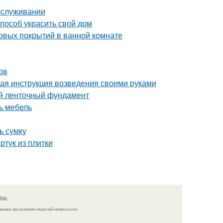
обслуживании
пособ украсить свой дом
овых покрытий в ванной комнате
ов
ая инструкция возведения своими руками
й ленточный фундамент
ь мебель
ь сумку
ртук из плитки
язь
решено при указании обратной гиперссылки.