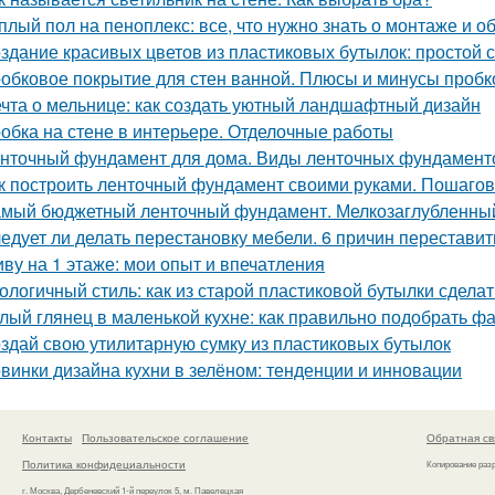
плый пол на пеноплекс: все, что нужно знать о монтаже и 
здание красивых цветов из пластиковых бутылок: простой с
обковое покрытие для стен ванной. Плюсы и минусы пробк
чта о мельнице: как создать уютный ландшафтный дизайн
обка на стене в интерьере. Отделочные работы
нточный фундамент для дома. Виды ленточных фундамент
к построить ленточный фундамент своими руками. Пошагов
мый бюджетный ленточный фундамент. Мелкозаглубленны
едует ли делать перестановку мебели. 6 причин переставит
ву на 1 этаже: мои опыт и впечатления
ологичный стиль: как из старой пластиковой бутылки сделат
лый глянец в маленькой кухне: как правильно подобрать фа
здай свою утилитарную сумку из пластиковых бутылок
винки дизайна кухни в зелёном: тенденции и инновации
Контакты
Пользовательское соглашение
Обратная св
Политика конфидециальности
Копирование раз
г. Москва, Дербеневский 1-й переулок 5, м. Павелецкая