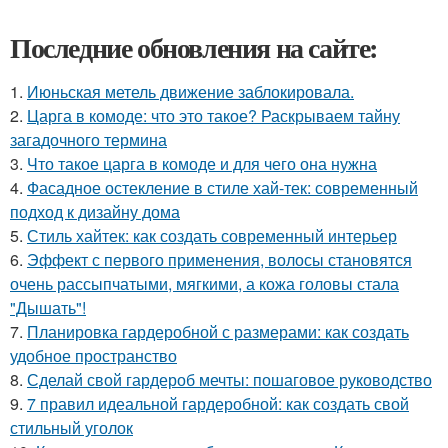
Последние обновления на сайте:
1.
Июньская метель движение заблокировала.
2.
Царга в комоде: что это такое? Раскрываем тайну
загадочного термина
3.
Что такое царга в комоде и для чего она нужна
4.
Фасадное остекление в стиле хай-тек: современный
подход к дизайну дома
5.
Стиль хайтек: как создать современный интерьер
6.
Эффект с первого применения, волосы становятся
очень рассыпчатыми, мягкими, а кожа головы стала
"Дышать"!
7.
Планировка гардеробной с размерами: как создать
удобное пространство
8.
Сделай свой гардероб мечты: пошаговое руководство
9.
7 правил идеальной гардеробной: как создать свой
стильный уголок