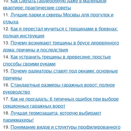
10.
Как сделать гардеробную даже в маленькой
квартире: практические советы
11.
Лучшие парки и скверы Москвы для прогулок и
отдыха
12.
Как я перестал мучиться с трещинами в бревнах:
полная инструкция
13.
Почему возникают трещины в брусе деревянного
дома: причины и последствия
14.
Как устранить трещины в древесине: простые
способы своими руками
15.
Почему радиаторы ставят под окнами: основные
причины
16.
Стандартные размеры гаражных ворот: полное
руководство
17.
Как не прогадать: 6 типичных ошибок при выборе
секционных гаражных ворот
18.
Лучшая термозащита, которую выбирают
парикмахеры!
19.
Понимание видов и структуры профилированного