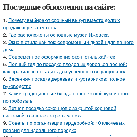
Последние обновления на сайте:
1.
Почему выбирают срочный выкуп вместо долгих
продаж через агентства
2.
Где расположены основные музеи Ижевска
3.
Окна в стиле хай тек: современный дизайн для вашего
дома
4.
Современное оформление окон: стиль хай-тек
5.
Полный гид по посадке плодовых деревьев весной:
как правильно посадить для успешного выращивания
6.
Весенняя посадка деревьев и кустарников: полное
руководство
7.
Какие традиционные блюда воронежской кухни стоит
попробовать
8.
Летняя посадка саженцев с закрытой корневой
системой: главные секреты успеха
9.
Советы по организации гардеробной: 10 ключевых
правил для идеального порядка