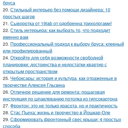
бруса
20.
Стильный интерьер без помощи дизайнера: 10
простых шагов
21.
Сыворотка от 19lab от одобренна трихологами!
22.
Стиль интерьера: как выбрать то, что подходит
именно вам
23.
Профессиональный подход к выбору бруса: клееный
или профилированный
24.
Откройте для себя возможности свободной
планировки: достоинства и недостатки квартир с
открытым пространством
25.
Чебоксары: история и культура, как отраженные в
творчестве Алексея Глызина
26.
Отличное решение для ремонта: пошаговая
инструкция по шпаклеванию потолка из гипсокартона
27.
Фронтон: это не только красота, но и практичность
28.
Стас Пьеха: жизнь и творчество в Йошкар-Оле
29.
Сформировать фронтонный свес крыши: 4 простых
способа