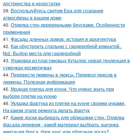
достоинства и недостатки
39.
Воспользуйтесь светом Бра для создания
атмосферы в вашем доме
40.
Отделка стен деревянными брусками. Особенности
применения
41.
Фасады длинных домов: история и архитектура
42.
Как обустроить спальню с гардеробной комнатой..
№2. Выбор места для гардеробной
43.
Упаковка из пластиковых бутылок: новая тенденция в
сумочках-косметичках
44.
Перевести люмены в люксы. Перевод люксов в
люмены. Полезная информация
45.
Модная плитка для кухни. Что нужно знать при
выборе плитки на кухню
46.
Укладка фартука из плитки на кухне своими руками.
На каком этапе ремонта делать фартук
47.
Какие доски выбирать для облицовки стен. Отделка
фасада деревом - какой материал выбрать: вагонка,
имитация бруса, блок хаус или обрезная доска?