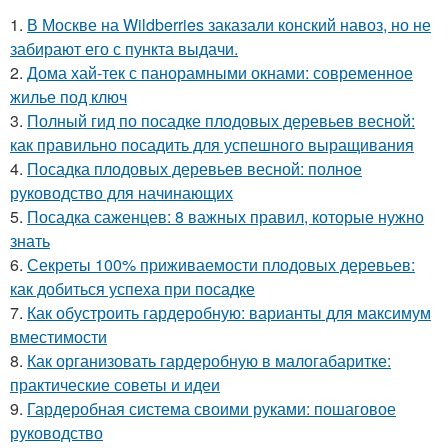
1.
В Москве на Wildberries заказали конский навоз, но не
забирают его с пункта выдачи.
2.
Дома хай-тек с панорамными окнами: современное
жилье под ключ
3.
Полный гид по посадке плодовых деревьев весной:
как правильно посадить для успешного выращивания
4.
Посадка плодовых деревьев весной: полное
руководство для начинающих
5.
Посадка саженцев: 8 важных правил, которые нужно
знать
6.
Секреты 100% приживаемости плодовых деревьев:
как добиться успеха при посадке
7.
Как обустроить гардеробную: варианты для максимум
вместимости
8.
Как организовать гардеробную в малогабаритке:
практические советы и идеи
9.
Гардеробная система своими руками: пошаговое
руководство