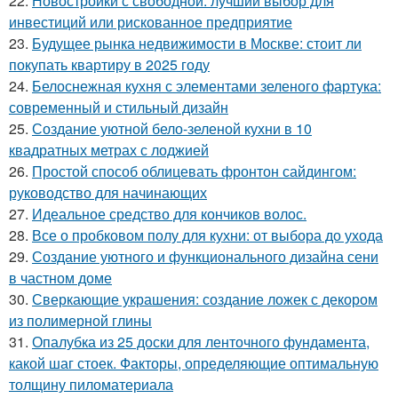
22.
Новостройки с свободной: лучший выбор для
инвестиций или рискованное предприятие
23.
Будущее рынка недвижимости в Москве: стоит ли
покупать квартиру в 2025 году
24.
Белоснежная кухня с элементами зеленого фартука:
современный и стильный дизайн
25.
Создание уютной бело-зеленой кухни в 10
квадратных метрах с лоджией
26.
Простой способ облицевать фронтон сайдингом:
руководство для начинающих
27.
Идеальное средство для кончиков волос.
28.
Все о пробковом полу для кухни: от выбора до ухода
29.
Создание уютного и функционального дизайна сени
в частном доме
30.
Сверкающие украшения: создание ложек с декором
из полимерной глины
31.
Опалубка из 25 доски для ленточного фундамента,
какой шаг стоек. Факторы, определяющие оптимальную
толщину пиломатериала