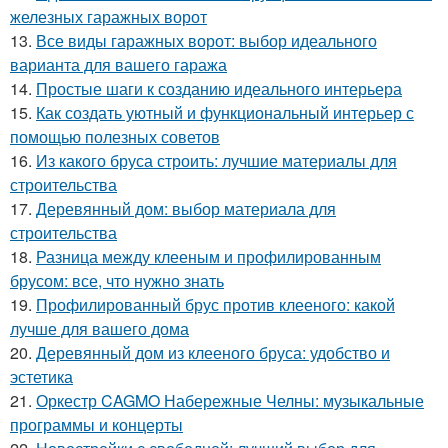
железных гаражных ворот
13.
Все виды гаражных ворот: выбор идеального
варианта для вашего гаража
14.
Простые шаги к созданию идеального интерьера
15.
Как создать уютный и функциональный интерьер с
помощью полезных советов
16.
Из какого бруса строить: лучшие материалы для
строительства
17.
Деревянный дом: выбор материала для
строительства
18.
Разница между клееным и профилированным
брусом: все, что нужно знать
19.
Профилированный брус против клееного: какой
лучше для вашего дома
20.
Деревянный дом из клееного бруса: удобство и
эстетика
21.
Оркестр CAGMO Набережные Челны: музыкальные
программы и концерты