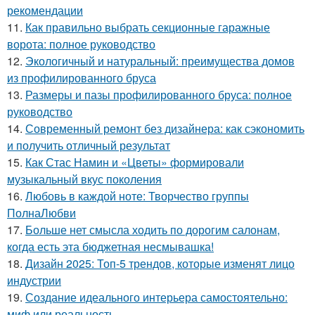
рекомендации
11.
Как правильно выбрать секционные гаражные
ворота: полное руководство
12.
Экологичный и натуральный: преимущества домов
из профилированного бруса
13.
Размеры и пазы профилированного бруса: полное
руководство
14.
Современный ремонт без дизайнера: как сэкономить
и получить отличный результат
15.
Как Стас Намин и «Цветы» формировали
музыкальный вкус поколения
16.
Любовь в каждой ноте: Творчество группы
ПолнаЛюбви
17.
Больше нет смысла ходить по дорогим салонам,
когда есть эта бюджетная несмывашка!
18.
Дизайн 2025: Топ-5 трендов, которые изменят лицо
индустрии
19.
Создание идеального интерьера самостоятельно:
миф или реальность