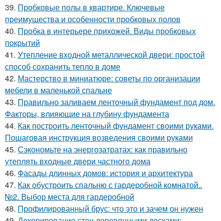
39.
Пробковые полы в квартире. Ключевые
преимущества и особенности пробковых полов
40.
Пробка в интерьере прихожей. Виды пробковых
покрытий
41.
Утепление входной металлической двери: простой
способ сохранить тепло в доме
42.
Мастерство в миниатюре: советы по организации
мебели в маленькой спальне
43.
Правильно заливаем ленточный фундамент под дом.
Факторы, влияющие на глубину фундамента
44.
Как построить ленточный фундамент своими руками.
Пошаговая инструкция возведения своими руками
45.
Сэкономьте на энергозатратах: как правильно
утеплять входные двери частного дома
46.
Фасады длинных домов: история и архитектура
47.
Как обустроить спальню с гардеробной комнатой..
№2. Выбор места для гардеробной
48.
Профилированный брус: что это и зачем он нужен
49.
Декорирование стен деревянными досками: