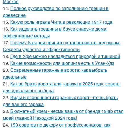
Москве
14.
Полное руководство по заполнению трещин в
древесине
15.
Какую роль играла Чита в революции 1917 года
16.
Как заделать трещины в брусе снаружи дома:
эффективные методы
17.
Почему батареи принято устанавливать под окном:
Секреты удобства и эффективности
18.
Где в Уфе можно насладиться природой и тишиной
19.
Какие возможности для шопинга есть в Улан-Удэ
20.
Современные гаражные ворота: как выбрать
идеальные
21.
Как выбрать ворота для гаража в 2025 году: советы
для идеального выбора
22.
Виды и особенности гаражных ворот: что выбрать
для вашего гаража
23.
Бюджетный крем - несмывашка от бренда 19lab стал
моей главной Находкой 2024 года!
24.
150 советов по декору от профессионалов: как