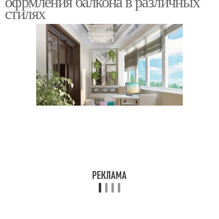
офрмления балкона в различных
стилях