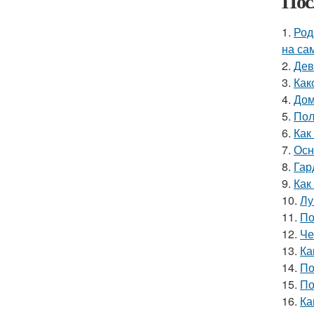
Пос
1.
Род
на са
2.
Дев
3.
Как
4.
Дом
5.
Пол
6.
Как
7.
Осн
8.
Гар
9.
Как
10.
Лу
11.
По
12.
Че
13.
Ка
14.
По
15.
По
16.
Ка