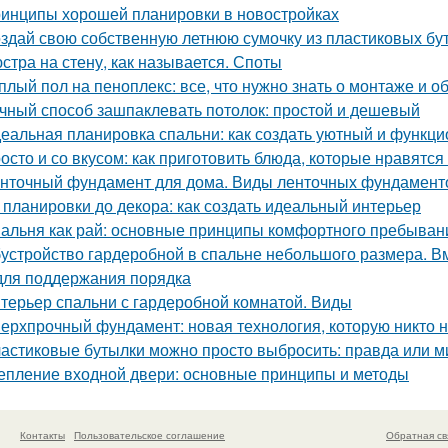
инципы хорошей планировки в новостройках
здай свою собственную летнюю сумочку из пластиковых бу
стра на стену, как называется. Споты
плый пол на пеноплекс: все, что нужно знать о монтаже и 
чный способ зашпаклевать потолок: простой и дешевый
еальная планировка спальни: как создать уютный и функц
осто и со вкусом: как приготовить блюда, которые нравятся
нточный фундамент для дома. Виды ленточных фундамент
 планировки до декора: как создать идеальный интерьер
альня как рай: основные принципы комфортного пребыван
устройство гардеробной в спальне небольшого размера. В
для поддержания порядка
терьер спальни с гардеробной комнатой. Виды
ерхпрочный фундамент: новая технология, которую никто 
астиковые бутылки можно просто выбросить: правда или 
епление входной двери: основные принципы и методы
Контакты
Пользовательское соглашение
Обратная св