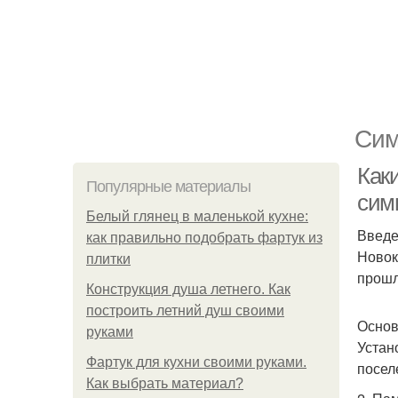
Сим
Как
Популярные материалы
сим
Белый глянец в маленькой кухне:
Введ
как правильно подобрать фартук из
Новок
плитки
прошл
Конструкция душа летнего. Как
построить летний душ своими
Основ
руками
Устан
Фартук для кухни своими руками.
посел
Как выбрать материал?