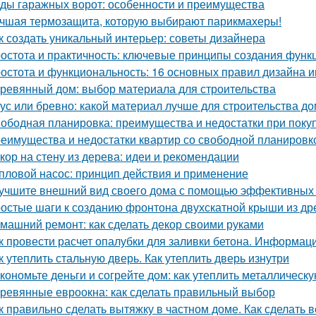
ды гаражных ворот: особенности и преимущества
чшая термозащита, которую выбирают парикмахеры!
к создать уникальный интерьер: советы дизайнера
остота и практичность: ключевые принципы создания функ
остота и функциональность: 16 основных правил дизайна 
ревянный дом: выбор материала для строительства
ус или бревно: какой материал лучше для строительства д
ободная планировка: преимущества и недостатки при поку
еимущества и недостатки квартир со свободной планировко
кор на стену из дерева: идеи и рекомендации
пловой насос: принцип действия и применение
учшите внешний вид своего дома с помощью эффективных
остые шаги к созданию фронтона двухскатной крыши из д
машний ремонт: как сделать декор своими руками
к провести расчет опалубки для заливки бетона. Информац
к утеплить стальную дверь. Как утеплить дверь изнутри
кономьте деньги и согрейте дом: как утеплить металлическ
ревянные евроокна: как сделать правильный выбор
к правильно сделать вытяжку в частном доме. Как сделать 