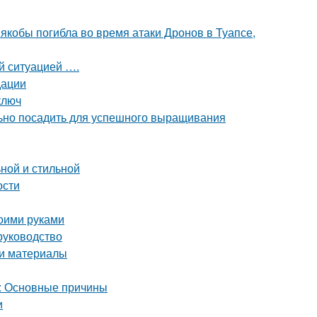
 якобы погибла во время атаки Дронов в Туапсе,
ой ситуацией ….
дации
ключ
льно посадить для успешного выращивания
ной и стильной
ости
воими руками
руководство
 и материалы
а: Основные причины
и