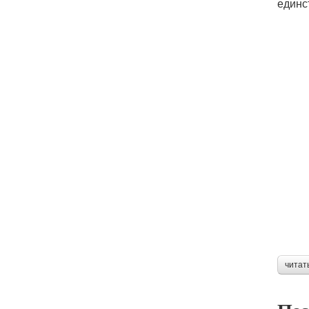
единс
читат