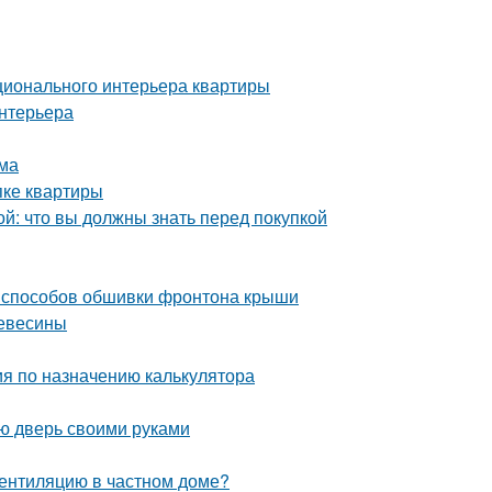
ционального интерьера квартиры
интерьера
ома
пке квартиры
й: что вы должны знать перед покупкой
 способов обшивки фронтона крыши
ревесины
ия по назначению калькулятора
ую дверь своими руками
вентиляцию в частном доме?