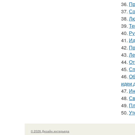
36.
Пр
37.
Со
38.
Лю
39.
Те
40.
Ру
41.
Ид
42.
Пр
43.
Ле
44.
От
45.
Сп
46.
Об
идеи 
47.
Ин
48.
Св
49.
Пл
50.
Ут
© 2026 Дизайн интерьера