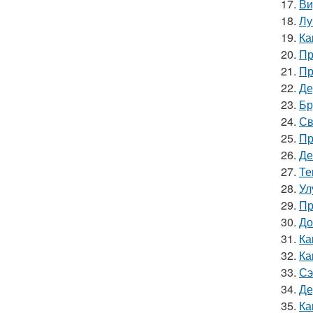
17.
Ви
18.
Лу
19.
Ка
20.
Пр
21.
Пр
22.
Де
23.
Бр
24.
Св
25.
Пр
26.
Де
27.
Те
28.
Ул
29.
Пр
30.
До
31.
Ка
32.
Ка
33.
Сэ
34.
Де
35.
Ка