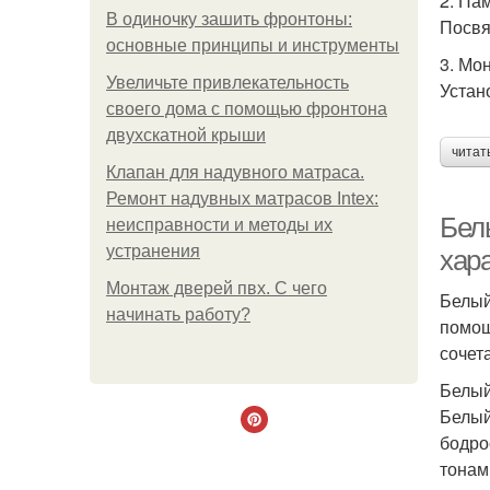
2. Па
В одиночку зашить фронтоны:
Посвя
основные принципы и инструменты
3. Мо
Увеличьте привлекательность
Устан
своего дома с помощью фронтона
двухскатной крыши
читат
Клапан для надувного матраса.
Ремонт надувных матрасов Intex:
Бел
неисправности и методы их
устранения
хар
Монтаж дверей пвх. С чего
Белый
начинать работу?
помощ
сочет
Белый
Белый
бодро
тонам