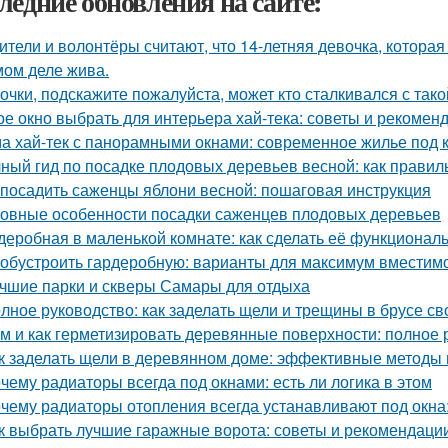
ледние обновления на сайте:
ители и волонтёры считают, что 14-летняя девочка, которая
мом деле жива.
очки, подскажите пожалуйста, может кто сталкивался с так
ое окно выбрать для интерьера хай-тека: советы и рекомен
а хай-тек с панорамными окнами: современное жилье под 
ный гид по посадке плодовых деревьев весной: как прави
 посадить саженцы яблони весной: пошаговая инструкция
овные особенности посадки саженцев плодовых деревьев
деробная в маленькой комнате: как сделать её функциональ
 обустроить гардеробную: варианты для максимум вместим
чшие парки и скверы Самары для отдыха
лное руководство: как заделать щели и трещины в брусе с
м и как герметизировать деревянные поверхности: полное 
к заделать щели в деревянном доме: эффективные методы
чему радиаторы всегда под окнами: есть ли логика в этом
чему радиаторы отопления всегда устанавливают под окн
к выбрать лучшие гаражные ворота: советы и рекомендаци