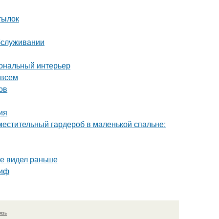
тылок
обслуживании
иональный интерьер
 всем
ов
ия
местительный гардероб в маленькой спальне:
не видел раньше
миф
язь