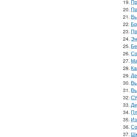
19.
Пр
20.
Пр
21.
Вы
22.
Бр
23.
Пр
24.
Эн
25.
Бе
26.
Со
27.
Ма
28.
Ка
29.
Де
30.
Вы
31.
Вы
32.
СУ
33.
Де
34.
Пл
35.
Из
36.
Со
37.
Шк