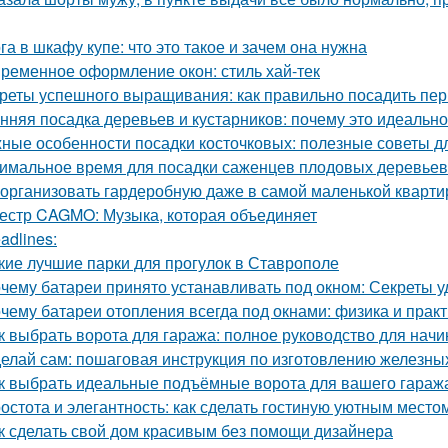
га в шкафу купе: что это такое и зачем она нужна
ременное оформление окон: стиль хай-тек
реты успешного выращивания: как правильно посадить пе
нняя посадка деревьев и кустарников: почему это идеальн
ные особенности посадки косточковых: полезные советы 
имальное время для посадки саженцев плодовых деревьев
 организовать гардеробную даже в самой маленькой кварти
естр CAGMO: Музыка, которая объединяет
adlines:
кие лучшие парки для прогулок в Ставрополе
чему батареи принято устанавливать под окном: Секреты 
чему батареи отопления всегда под окнами: физика и практ
к выбрать ворота для гаража: полное руководство для нач
елай сам: пошаговая инструкция по изготовлению железны
к выбрать идеальные подъёмные ворота для вашего гараж
остота и элегантность: как сделать гостиную уютным место
к сделать свой дом красивым без помощи дизайнера