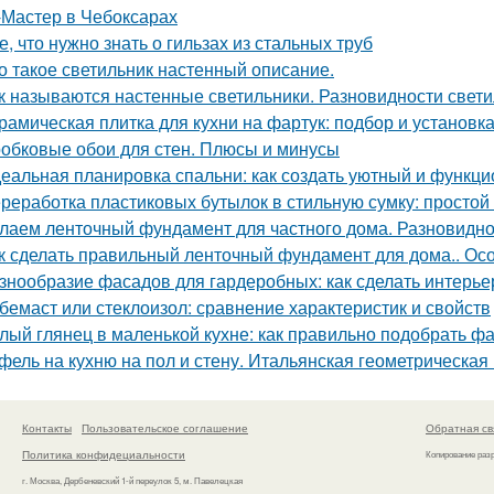
Мастер в Чебоксарах
е, что нужно знать о гильзах из стальных труб
о такое светильник настенный описание.
к называются настенные светильники. Разновидности свети
рамическая плитка для кухни на фартук: подбор и установк
обковые обои для стен. Плюсы и минусы
еальная планировка спальни: как создать уютный и функц
реработка пластиковых бутылок в стильную сумку: просто
лаем ленточный фундамент для частного дома. Разновидн
к сделать правильный ленточный фундамент для дома.. Ос
знообразие фасадов для гардеробных: как сделать интерь
бемаст или стеклоизол: сравнение характеристик и свойств
лый глянец в маленькой кухне: как правильно подобрать фа
фель на кухню на пол и стену. Итальянская геометрическая
Контакты
Пользовательское соглашение
Обратная св
Политика конфидециальности
Копирование раз
г. Москва, Дербеневский 1-й переулок 5, м. Павелецкая