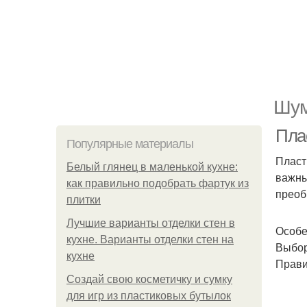
Шум
Пла
Популярные материалы
Пласт
Белый глянец в маленькой кухне:
важны
как правильно подобрать фартук из
преоб
плитки
Лучшие варианты отделки стен в
Особе
кухне. Варианты отделки стен на
Выбор
кухне
Прави
Создай свою косметичку и сумку
для игр из пластиковых бутылок