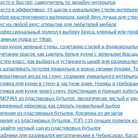
осто и быстро: самоучитель по дизайну интерьера
осто и эффективно: 10 шагов к идеальному стилю интерьер
бор конструктивного материала: какой брус лучше для стро
ус на любой вкус: открытие для любителей мебели
офессиональный подход к выбору бруса: клееный или пр
зимная пудра от 19lab.
лая кухня зеленые стены: сочетание стилей и функциональ
четание красок: как сделать белые кухни с зелеными фаса
стер-класс: как выбрать и установить шкаф для раздевалк
к шпаклевать потолок правильно и ровно своими руками. Т
коративная доска на стену: создание уникального интерьер
тяжка для кухни в стену в частном доме. Нормы и требов
тяжка для кухни через стену. Конструкция и принцип работ
МОЧКА из пластиковых бутылок: экологически чистый и уд
ревянные евроокна: как сделать правильный выбор
етение из пластиковых бутылок. Корзинка из зигзагов
делия из пластиковых бутылок. ТОП-133 лучших поделок из
здайте уютный сад из пластиковых бутылок
афчики для раздевалок металлические в Чебоксарах. Ката