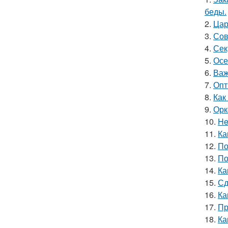
беды.
2.
Цар
3.
Сов
4.
Сек
5.
Осе
6.
Важ
7.
Опт
8.
Как
9.
Орк
10.
He
11.
Ка
12.
По
13.
По
14.
Ка
15.
Сд
16.
Ка
17.
Пр
18.
Ка