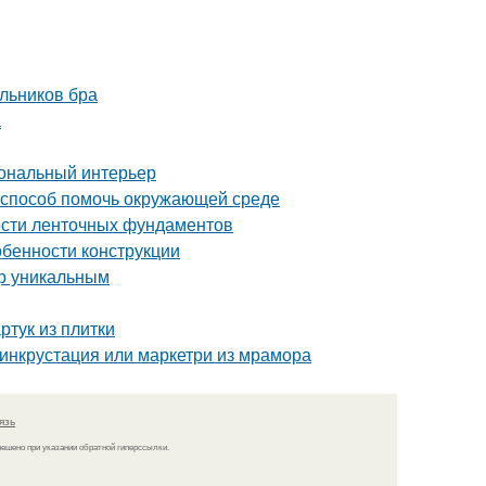
льников бра
а
иональный интерьер
й способ помочь окружающей среде
ости ленточных фундаментов
обенности конструкции
ер уникальным
ртук из плитки
 инкрустация или маркетри из мрамора
язь
решено при указании обратной гиперссылки.