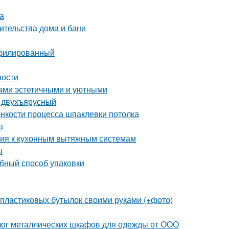
а
ительства дома и бани
офилированный
ности
дами эстетичными и уютными
и двухъярусный
онкости процесса шпаклевки потолка
а
ания к кухонным вытяжным системам
ы
обный способ упаковки
 пластиковых бутылок своими руками (+фото)
лог металлических шкафов для одежды от ООО