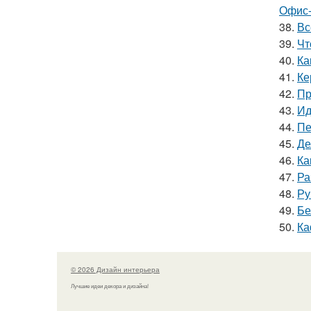
Офис-
38.
Вс
39.
Чт
40.
Ка
41.
Ке
42.
Пр
43.
Ид
44.
Пе
45.
Де
46.
Ка
47.
Ра
48.
Ру
49.
Бе
50.
Ка
© 2026 Дизайн интерьера
Лучшие идеи декора и дизайна!