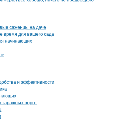
рвые саженцы на даче
ое время для вашего сада
для начинающих
ре
удобства и эффективности
ика
инающих
х гаражных ворот
а
м