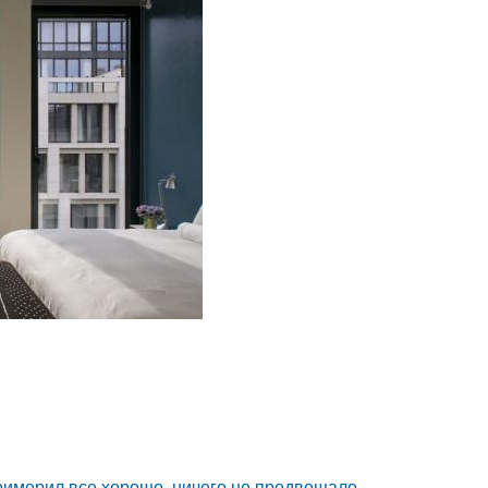
римерил все хорошо, ничего не предвещало