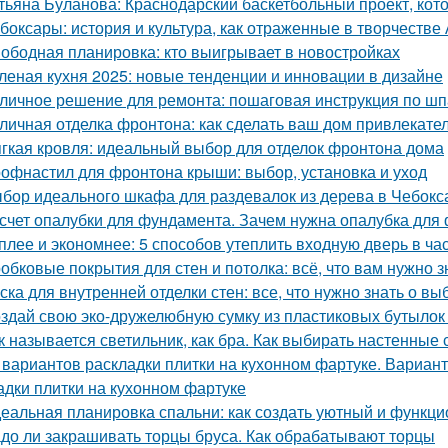
тьяна Буланова: Краснодарский баскетбольный проект, кот
боксары: история и культура, как отраженные в творчестве
ободная планировка: кто выигрывает в новостройках
леная кухня 2025: новые тенденции и инновации в дизайне
личное решение для ремонта: пошаговая инструкция по шп
личная отделка фронтона: как сделать ваш дом привлекат
гкая кровля: идеальный выбор для отделок фронтона дома
офнастил для фронтона крыши: выбор, установка и уход
бор идеального шкафа для раздевалок из дерева в Чебокс
счет опалубки для фундамента. Зачем нужна опалубка для 
плее и экономнее: 5 способов утеплить входную дверь в ча
обковые покрытия для стен и потолка: всё, что вам нужно з
ска для внутренней отделки стен: все, что нужно знать о вы
здай свою эко-дружелюбную сумку из пластиковых бутылок 
к называется светильник, как бра. Как выбирать настенные
 вариантов раскладки плитки на кухонном фартуке. Вариант
адки плитки на кухонном фартуке
еальная планировка спальни: как создать уютный и функц
до ли закрашивать торцы бруса. Как обрабатывают торцы