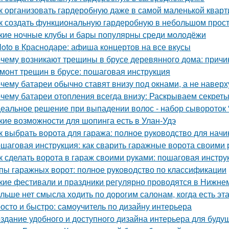
к организовать гардеробную даже в самой маленькой кварт
к создать функциональную гардеробную в небольшом прос
кие ночные клубы и бары популярны среди молодёжи
loto в Краснодаре: афиша концертов на все вкусы
чему возникают трещины в брусе деревянного дома: причи
монт трещин в брусе: пошаговая инструкция
чему батареи обычно ставят внизу под окнами, а не наверх
чему батареи отопления всегда внизу: Раскрываем секрет
еальное решение при выпадении волос - набор сывороток "
кие возможности для шопинга есть в Улан-Удэ
к выбрать ворота для гаража: полное руководство для нач
шаговая инструкция: как сварить гаражные ворота своими 
к сделать ворота в гараж своими руками: пошаговая инстру
пы гаражных ворот: полное руководство по классификации
кие фестивали и праздники регулярно проводятся в Нижне
льше нет смысла ходить по дорогим салонам, когда есть э
осто и быстро: самоучитель по дизайну интерьера
здание удобного и доступного дизайна интерьера для буду