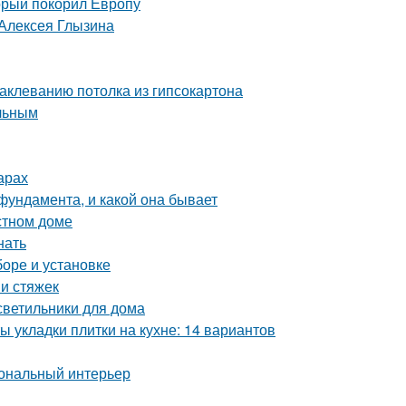
орый покорил Европу
 Алексея Глызина
аклеванию потолка из гипсокартона
ельным
арах
фундамента, и какой она бывает
стном доме
нать
боре и установке
и стяжек
 светильники для дома
ы укладки плитки на кухне: 14 вариантов
иональный интерьер