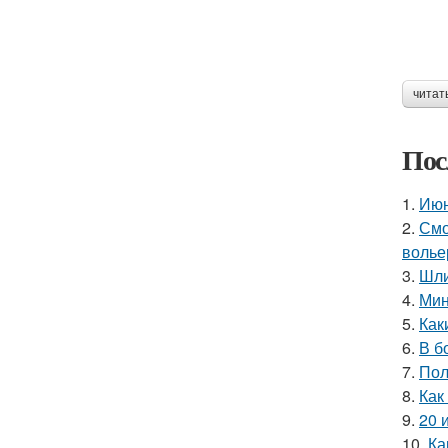
читат
Пос
1.
Июн
2.
Смо
волье
3.
Шли
4.
Мин
5.
Как
6.
В б
7.
Пол
8.
Как
9.
20 
10.
Ка