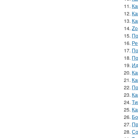
11.
Ка
12.
Ка
13.
Ка
14.
Zo
15.
По
16.
Ре
17.
По
18.
По
19.
Ид
20.
Ка
21.
Ка
22.
По
23.
Ка
24.
Ти
25.
Ка
26.
Бо
27.
Пр
28.
Со