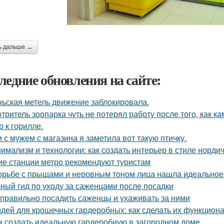
ь дальше →
ледние обновления на сайте:
ьская метель движение заблокировала.
тритель зоопарка чуть не потерял работу после того, как к
р к горилле.
 с мужем с магазина я заметила вот такую птичку.
имализм и технологии: как создать интерьер в стиле нордич
ие станции метро рекомендуют туристам
орьбе с прыщами и неровным тоном лица нашла идеальное с
ный гид по уходу за саженцами после посадки
 правильно посадить саженцы и ухаживать за ними
идей для крошечных гардеробных: как сделать их функцио
к создать идеальную гардеробную в загородном доме