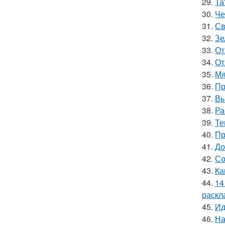
29.
Та
30.
Че
31.
Св
32.
Зе
33.
От
34.
От
35.
Мя
36.
Пр
37.
Вы
38.
Ра
39.
Те
40.
Пр
41.
До
42.
Со
43.
Ка
44.
14
раскл
45.
Ид
46.
На