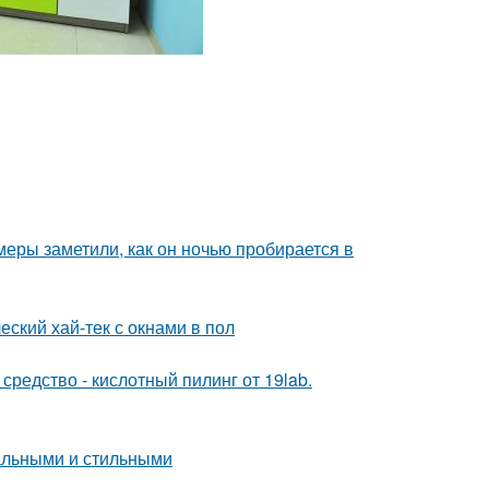
амеры заметили, как он ночью пробирается в
еский хай-тек с окнами в пол
редство - кислотный пилинг от 19lab.
нальными и стильными