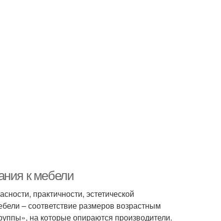
ания к мебели
сности, практичности, эстетической
ебели – соответствие размеров возрастным
руппы», на которые опираются производители.