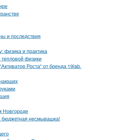
ире
транстве
ны и последствия
у: физика и практика
ы тепловой физики
Активатор Роста" от бренда 19lab.
инающих
руками
кция
м Новгороде
та бюджетная несмывашка!
щего