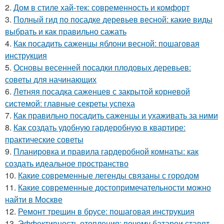
2.
Дом в стиле хай-тек: современность и комфорт
3.
Полный гид по посадке деревьев весной: какие виды
выбрать и как правильно сажать
4.
Как посадить саженцы яблони весной: пошаговая
инструкция
5.
Основы весенней посадки плодовых деревьев:
советы для начинающих
6.
Летняя посадка саженцев с закрытой корневой
системой: главные секреты успеха
7.
Как правильно посадить саженцы и ухаживать за ними
8.
Как создать удобную гардеробную в квартире:
практические советы
9.
Планировка и правила гардеробной комнаты: как
создать идеальное пространство
10.
Какие современные легенды связаны с городом
11.
Какие современные достопримечательности можно
найти в Москве
12.
Ремонт трещин в брусе: пошаговая инструкция
13.
Эффективность отопления: почему батареи ставят