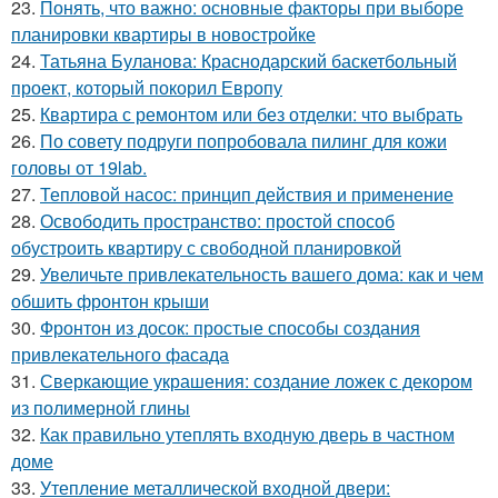
23.
Понять, что важно: основные факторы при выборе
планировки квартиры в новостройке
24.
Татьяна Буланова: Краснодарский баскетбольный
проект, который покорил Европу
25.
Квартира с ремонтом или без отделки: что выбрать
26.
По совету подруги попробовала пилинг для кожи
головы от 19lab.
27.
Тепловой насос: принцип действия и применение
28.
Освободить пространство: простой способ
обустроить квартиру с свободной планировкой
29.
Увеличьте привлекательность вашего дома: как и чем
обшить фронтон крыши
30.
Фронтон из досок: простые способы создания
привлекательного фасада
31.
Сверкающие украшения: создание ложек с декором
из полимерной глины
32.
Как правильно утеплять входную дверь в частном
доме
33.
Утепление металлической входной двери: