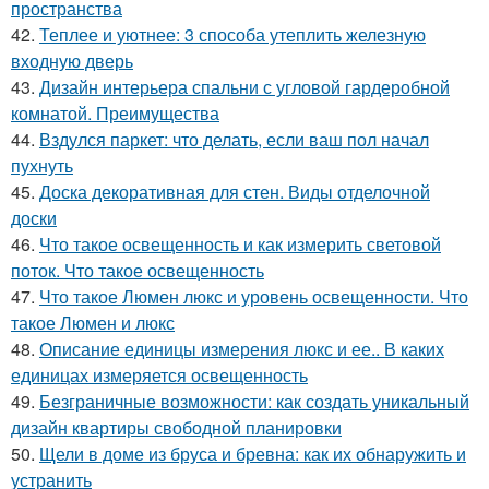
пространства
42.
Теплее и уютнее: 3 способа утеплить железную
входную дверь
43.
Дизайн интерьера спальни с угловой гардеробной
комнатой. Преимущества
44.
Вздулся паркет: что делать, если ваш пол начал
пухнуть
45.
Доска декоративная для стен. Виды отделочной
доски
46.
Что такое освещенность и как измерить световой
поток. Что такое освещенность
47.
Что такое Люмен люкс и уровень освещенности. Что
такое Люмен и люкс
48.
Описание единицы измерения люкс и ее.. В каких
единицах измеряется освещенность
49.
Безграничные возможности: как создать уникальный
дизайн квартиры свободной планировки
50.
Щели в доме из бруса и бревна: как их обнаружить и
устранить