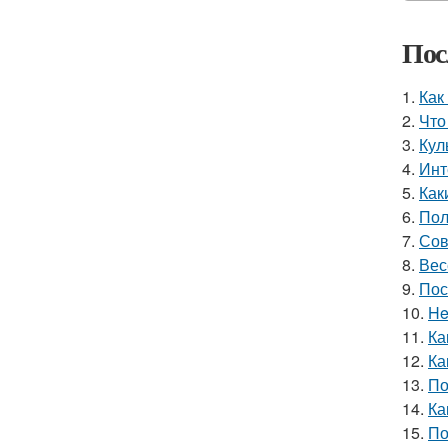
Пос
1.
Как
2.
Что
3.
Кул
4.
Инт
5.
Как
6.
Пол
7.
Сов
8.
Вес
9.
Пос
10.
He
11.
Ка
12.
Ка
13.
По
14.
Ка
15.
По