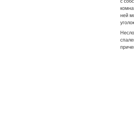
с соб
комна
ней м
уголо
Несло
спале
приче