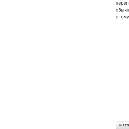
переп
обычн
к том
читат