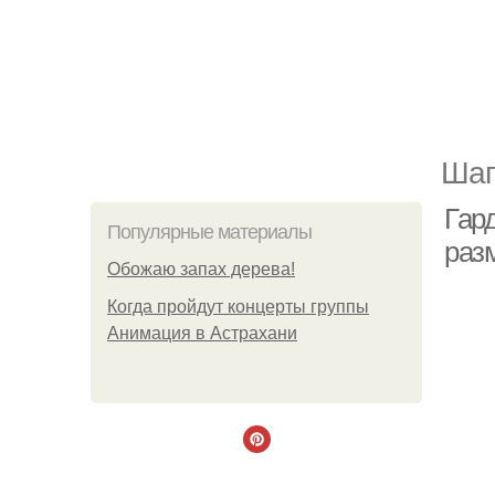
Шаг
Гар
Популярные материалы
раз
Обожaю зaпах деpева!
Когда пройдут концерты группы
Анимация в Астрахани