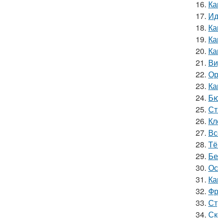
16.
Ка
17.
Ид
18.
Ка
19.
Ка
20.
Ка
21.
Ви
22.
Ор
23.
Ка
24.
Бю
25.
Ст
26.
Кл
27.
Вс
28.
Тё
29.
Бе
30.
Ос
31.
Ка
32.
Фр
33.
Ст
34.
Ск