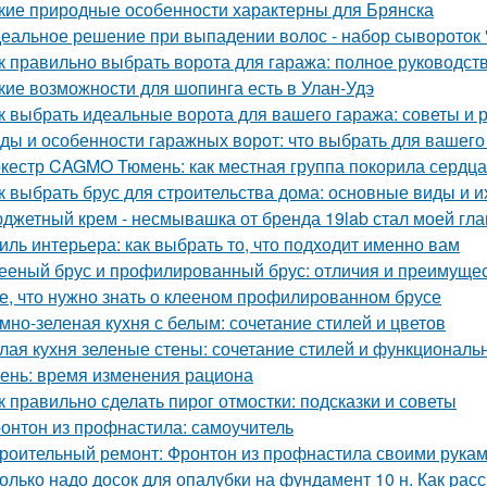
кие природные особенности характерны для Брянска
еальное решение при выпадении волос - набор сывороток "
к правильно выбрать ворота для гаража: полное руководст
кие возможности для шопинга есть в Улан-Удэ
к выбрать идеальные ворота для вашего гаража: советы и
ды и особенности гаражных ворот: что выбрать для вашего
кестр CAGMO Тюмень: как местная группа покорила сердц
к выбрать брус для строительства дома: основные виды и и
джетный крем - несмывашка от бренда 19lab стал моей гла
иль интерьера: как выбрать то, что подходит именно вам
ееный брус и профилированный брус: отличия и преимуще
е, что нужно знать о клееном профилированном брусе
мно-зеленая кухня с белым: сочетание стилей и цветов
лая кухня зеленые стены: сочетание стилей и функциональ
ень: время изменения рациона
к правильно сделать пирог отмостки: подсказки и советы
онтон из профнастила: самоучитель
роительный ремонт: Фронтон из профнастила своими рука
олько надо досок для опалубки на фундамент 10 н. Как рас