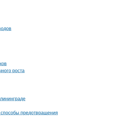
водов
ков
чного роста
алининграде
и способы предотвращения