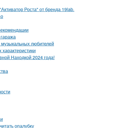
Активатор Роста" от бренда 19lab.
во
 рекомендации
 гаража
а музыкальных любителей
х характеристики
вной Находкой 2024 года!
ства
ности
ми
считать опалубку