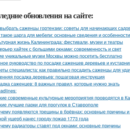
ледние обновления на сайте:
 выбрать саженцы гортензии: советы для начинающих садо
 такое царга для мебели: основные сведения и особенности
ьтурная жизнь Калининграда: фестивали, музеи и театры
ерьер хайтек с большими окнами: современность и свет
ие уникальные музеи Москвы можно посетить бесплатно
ное руководство по посадке саженцев деревьев и кустарни
еты специалиста: как правильно посадить саженцы для уда
енняя посадка деревьев: пошаговая инструкция
адка саженцев: 8 важных правил, которые нужно знать
adlines:
кие современные культурные мероприятия проводятся в К
кие лучшие парки для прогулок в Ставрополе
чему появляются трещины в брёвнах: основные причины 
кой ущерб нанес городу пожар 1773 года
чему радиаторы ставят под окнами: основные причины