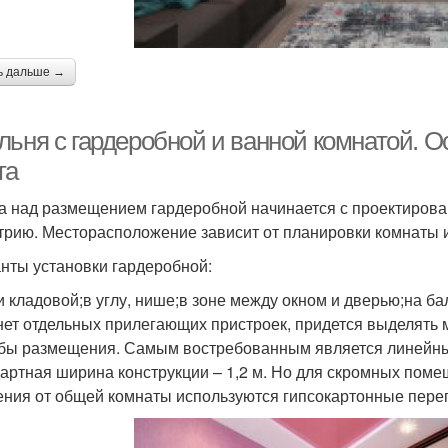
ь дальше →
льня с гардеробной и ванной комнатой. 
та
а над размещением гардеробной начинается с проектирован
трию. Месторасположение зависит от планировки комнаты и
нты установки гардеробной:
и кладовой;в углу, нише;в зоне между окном и дверью;на ба
нет отдельных прилегающих пристроек, придется выделять
бы размещения. Самым востребованным является линейный
артная ширина конструкции – 1,2 м. Но для скромных поме
ения от общей комнаты используются гипсокартонные пере