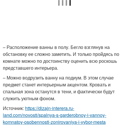
– Расположение ванны в полу. Бегло взглянув на
обстановку ее сложно заметить. И только пройдясь по
комнате можно по достоинству оценить всю роскошь
представшего интерьера.
– Можно водрузить ванну на подиум. В этом случае
предмет станет интерьерным акцентом. Кровать и
спальная зона останутся в тени, и фактически будут
служить уютным фоном.
Источник:
https://dizajn-interera.ru-
land.com/novosti/spalnya-s-garderobnoy-i-vannoy-
komnatoy-osobennosti-zonirovaniya-i-vybor-mesta