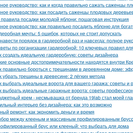
ное руководство: как и когда правильно сажать саженцы п
ное руководство: как посадить саженцы плодовых деревьев
 правила посадки молодой яблони: пошаговая инструкция
ное руководство: как правильно посадить яблоню для бога
деробная мечты: 5 ошибок, которых не стоит допускать
 навести порядок в гардеробной раз и навсегда: полное рук
веты по организации гардеробной: 10 ключевых правил дл
к создать идеальную гардеробную: советы дизайнера
кие основные достопримечательности находятся внутри Кр
к правильно бороться с трещинами в деревянном доме: э
к убрать трещины в древесине: 2 лёгких метода
к выбрать идеальные ворота для вашего гаража: советы и
к выбрать идеальные гаражные ворота: советы профессио
джетный крем - несмывашка от бренда 19lab стал моей гла
ильный интерьер без дизайнера: как это возможно
ный ремонт: как экономить деньги и время
бор между клееным и массивным профилированным брусом
офилированный брус или клееный: что выбрать для дома