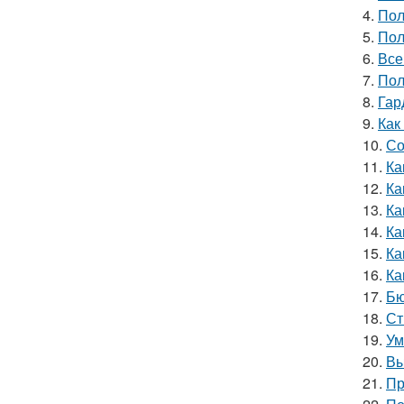
4.
Пол
5.
Пол
6.
Все
7.
Пол
8.
Гар
9.
Как
10.
Со
11.
Ка
12.
Ка
13.
Ка
14.
Ка
15.
Ка
16.
Ка
17.
Бю
18.
Ст
19.
Ум
20.
Вы
21.
Пр