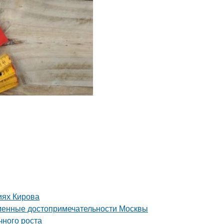
иях Кирова
еменные достопримечательности Москвы
чного роста