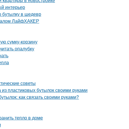
и квартиры в новостройке
ый интерьер
ю бутылку в шедевр
урналом ЛайфХАКЕР
ную сумку-корзину
считать опалубку
нать
епла
ктические советы
а из пластиковых бутылок своими руками
бутылок: как связать своими руками?
ранить тепло в доме
м