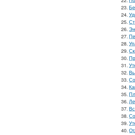
22.
По
23.
Бе
24.
Уд
25.
Ст
26.
Эн
27.
Пе
28.
Уп
29.
Ск
30.
Пр
31.
Ут
32.
Вы
33.
Со
34.
Ка
35.
Пл
36.
Ле
37.
Вс
38.
Со
39.
Ут
40.
От