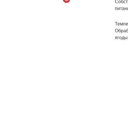
Собст
питан
Темпе
Обраб
ягоды