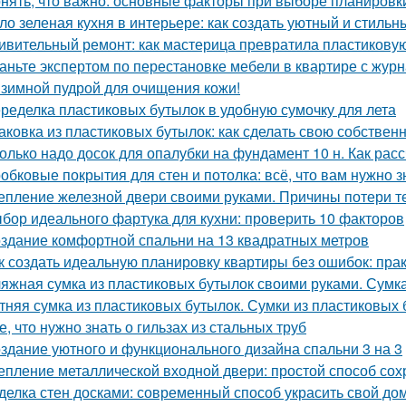
нять, что важно: основные факторы при выборе планировк
ло зеленая кухня в интерьере: как создать уютный и стильн
ивительный ремонт: как мастерица превратила пластикову
аньте экспертом по перестановке мебели в квартире с ж
зимной пудрой для очищения кожи!
ределка пластиковых бутылок в удобную сумочку для лета
аковка из пластиковых бутылок: как сделать свою собствен
олько надо досок для опалубки на фундамент 10 н. Как рас
обковые покрытия для стен и потолка: всё, что вам нужно з
епление железной двери своими руками. Причины потери т
бор идеального фартука для кухни: проверить 10 факторов
здание комфортной спальни на 13 квадратных метров
к создать идеальную планировку квартиры без ошибок: пра
яжная сумка из пластиковых бутылок своими руками. Сумк
тняя сумка из пластиковых бутылок. Сумки из пластиковых 
е, что нужно знать о гильзах из стальных труб
здание уютного и функционального дизайна спальни 3 на 3
епление металлической входной двери: простой способ сох
делка стен досками: современный способ украсить свой до