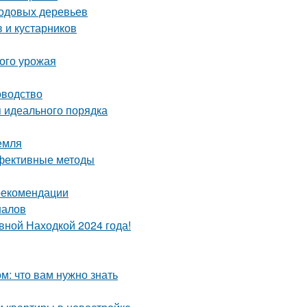
лодовых деревьев
 и кустарников
того урожая
оводство
я идеального порядка
емля
ффективные методы
 рекомендации
налов
вной Находкой 2024 года!
: что вам нужно знать