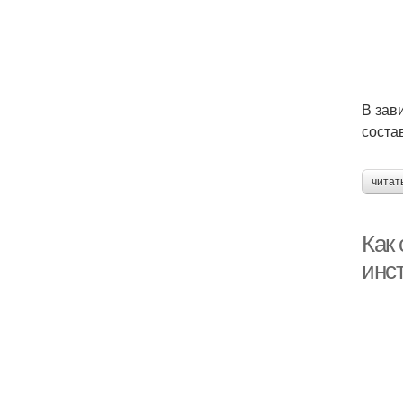
В зав
соста
читат
Как
инс