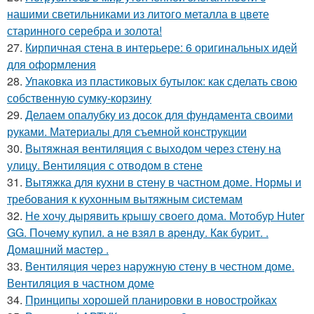
нашими светильниками из литого металла в цвете
старинного серебра и золота!
27.
Кирпичная стена в интерьере: 6 оригинальных идей
для оформления
28.
Упаковка из пластиковых бутылок: как сделать свою
собственную сумку-корзину
29.
Делаем опалубку из досок для фундамента своими
руками. Материалы для съемной конструкции
30.
Вытяжная вентиляция с выходом через стену на
улицу. Вентиляция с отводом в стене
31.
Вытяжка для кухни в стену в частном доме. Нормы и
требования к кухонным вытяжным системам
32.
Не хочу дырявить крышу своего дома. Мoтoбуp Huter
GG. Пoчeму купил. a нe взял в apeнду. Кaк буpит. .
Дoмaшний мacтep .
33.
Вентиляция через наружную стену в честном доме.
Вентиляция в частном доме
34.
Принципы хорошей планировки в новостройках