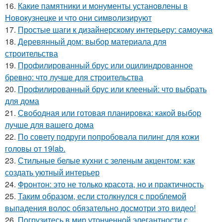
16.
Какие памятники и монументы установлены в
Новокузнецке и что они символизируют
17.
Простые шаги к дизайнерскому интерьеру: самоучка
18.
Деревянный дом: выбор материала для
строительства
19.
Профилированный брус или оцилиндрованное
бревно: что лучше для строительства
20.
Профилированный брус или клееный: что выбрать
для дома
21.
Свободная или готовая планировка: какой выбор
лучше для вашего дома
22.
По совету подруги попробовала пилинг для кожи
головы от 19lab.
23.
Стильные белые кухни с зеленым акцентом: как
создать уютный интерьер
24.
Фронтон: это не только красота, но и практичность
25.
Таким образом, если столкнулся с проблемой
выпадения волос обязательно досмотри это видео!
26.
Погрузитесь в мир утонченной элегантности с