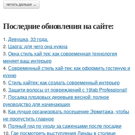
читать дальше →
Последние обновления на сайте:
1.
Девушка, 33 года.
2.
Царга: для чего она нужна
3.
Окна стиль хай тек: как современная технология
меняет ваш интерьер
4.
Современный стиль хай-тек: как оформить гостиную и
кухню
5.
Стиль хайтек: как создать современный интерьер
6.
Защити волосы от повреждений с 19lab Professional!
7.
Посадка плодовых деревьев весной: полное
руководство для начинающих
8.
Как лучше организовать посещение Эрмитажа, чтобы
не пропустить главное
9.
Полный гид по уходу за саженцами после посадки
10.
Где посмотреть выступления Линды в столице