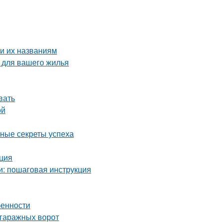
и их названиям
 для вашего жилья
вать
ой
вные секреты успеха
кция
и: пошаговая инструкция
бенности
 гаражных ворот