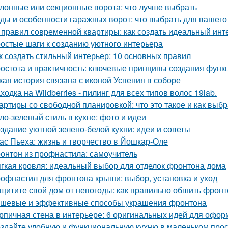
лонные или секционные ворота: что лучше выбрать
ды и особенности гаражных ворот: что выбрать для вашего
 правил современной квартиры: как создать идеальный инт
остые шаги к созданию уютного интерьера
к создать стильный интерьер: 10 основных правил
остота и практичность: ключевые принципы создания функ
кая история связана с иконой Успения в соборе
ходка на Wildberries - пилинг для всех типов волос 19lab.
артиры со свободной планировкой: что это такое и как выбр
ло-зеленый стиль в кухне: фото и идеи
здание уютной зелено-белой кухни: идеи и советы
ас Пьеха: жизнь и творчество в Йошкар-Оле
онтон из профнастила: самоучитель
гкая кровля: идеальный выбор для отделок фронтона дома
офнастил для фронтона крыши: выбор, установка и уход
щитите свой дом от непогоды: как правильно обшить фрон
шевые и эффективные способы украшения фронтона
рпичная стена в интерьере: 6 оригинальных идей для офо
здайте удобную и функциональную кухню в маленьком про