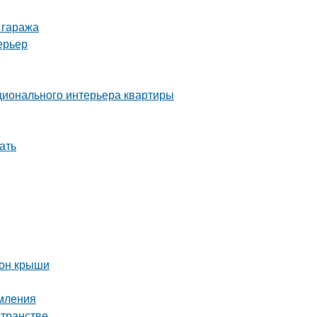
 гаража
ерьер
ционального интерьера квартиры
ать
тон крыши
рмления
странстве