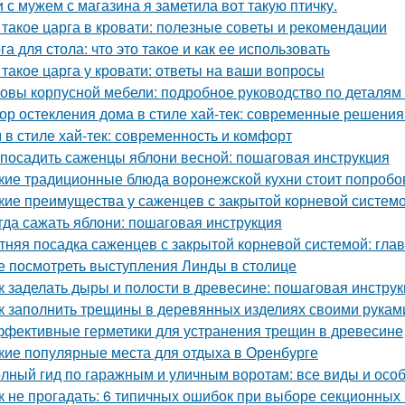
 с мужем с магазина я заметила вот такую птичку.
 такое царга в кровати: полезные советы и рекомендации
га для стола: что это такое и как ее использовать
 такое царга у кровати: ответы на ваши вопросы
овы корпусной мебели: подробное руководство по деталям 
ор остекления дома в стиле хай-тек: современные решения
 в стиле хай-тек: современность и комфорт
 посадить саженцы яблони весной: пошаговая инструкция
кие традиционные блюда воронежской кухни стоит попробо
кие преимущества у саженцев с закрытой корневой систем
гда сажать яблони: пошаговая инструкция
тняя посадка саженцев с закрытой корневой системой: гла
е посмотреть выступления Линды в столице
к заделать дыры и полости в древесине: пошаговая инстру
к заполнить трещины в деревянных изделиях своими рукам
фективные герметики для устранения трещин в древесине
кие популярные места для отдыха в Оренбурге
лный гид по гаражным и уличным воротам: все виды и осо
к не прогадать: 6 типичных ошибок при выборе секционных