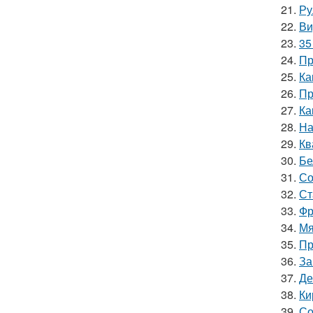
21.
Ру
22.
Ви
23.
35
24.
Пр
25.
Ка
26.
Пр
27.
Ка
28.
На
29.
Кв
30.
Бе
31.
Со
32.
Ст
33.
Фр
34.
Мя
35.
Пр
36.
За
37.
Де
38.
Ки
39.
Со