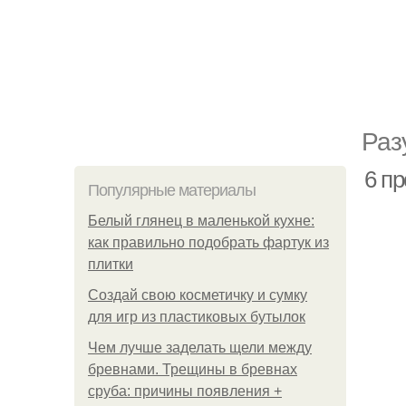
Раз
6 п
Популярные материалы
Белый глянец в маленькой кухне:
как правильно подобрать фартук из
плитки
Создай свою косметичку и сумку
для игр из пластиковых бутылок
Чем лучше заделать щели между
бревнами. Трещины в бревнах
сруба: причины появления +