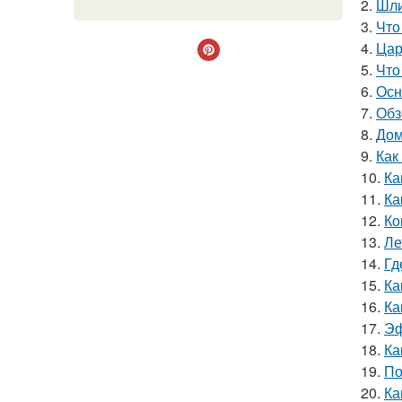
2.
Шли
3.
Что
4.
Цар
5.
Что
6.
Осн
7.
Обз
8.
Дом
9.
Как
10.
Ка
11.
Ка
12.
Ко
13.
Ле
14.
Гд
15.
Ка
16.
Ка
17.
Эф
18.
Ка
19.
По
20.
Ка