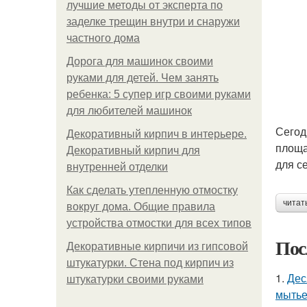
лучшие методы от эксперта по
заделке трещин внутри и снаружи
частного дома
Дорога для машинок своими
руками для детей. Чем занять
ребенка: 5 супер игр своими руками
для любителей машинок
Сегод
Декоративный кирпич в интерьере.
площа
Декоративный кирпич для
для с
внутренней отделки
Как сделать утепленную отмостку
читат
вокруг дома. Общие правила
устройства отмостки для всех типов
Пос
Декоративные кирпичи из гипсовой
штукатурки. Стена под кирпич из
1.
Дес
штукатурки своими руками
мытье