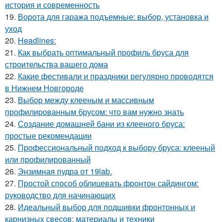
история и современность
19.
Ворота для гаража подъемные: выбор, установка и
уход
20.
Headlines:
21.
Как выбрать оптимальный профиль бруса для
строительства вашего дома
22.
Какие фестивали и праздники регулярно проводятся
в Нижнем Новгороде
23.
Выбор между клееным и массивным
профилированным брусом: что вам нужно знать
24.
Создание домашней бани из клееного бруса:
простые рекомендации
25.
Профессиональный подход к выбору бруса: клееный
или профилированный
26.
Энзимная пудра от 19lab.
27.
Простой способ облицевать фронтон сайдингом:
руководство для начинающих
28.
Идеальный выбор для подшивки фронтонных и
карнизных свесов: материалы и техники