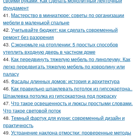
своими руками. Как сделать монолитный ленточный
фундамент
41.
Мастерство в миниатюре: советы по организации
мебели в маленькой спальне
42.
Учитывайте бюджет: как сделать современный
ремонт без разорения
43.
Сэкономьте на отоплении: 5 простых способов
утеплить входную дверь в частном доме
44.
Как передвинуть тяжелую мебель по линолеуму. Как
легко передвигать тяжелую мебель по ковролину или
паласу
45.
Фасады длинных домов: история и архитектура
46.
Как правильно шпаклевать потолок из гипсокартона..
Шпаклевка потолка из гипсокартона под покраску
47.
Что такое освещенность и люксы простыми словами.
Что такое световой поток
48.
Темный фартук для кухни: современный дизайн и
практичность
49.
Устранение наклона отмостки: проверенные методы