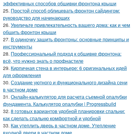
эффективных способов обшивки фронтона крыши
25.
Простой способ облицевать фронтон сайдингом:
руководство для начинающих
26.
Увеличьте привлекательность вашего дома: как и чем
обшить фронтон крыши
27.
В одиночку зашить фронтоны: основные принципы и
инструменты
28.
Профессиональный подход к обшивке фронтона:
всё, что нужно знать о профнастиле
29.
Кирпичная стена в интерьере: 6 оригинальных идей
для оформления
30.
Создание уютного и функционального дизайна сени
в частном доме
31.
Онлайн-калькулятор для расчета съемной опалубки
фундамента. Калькулятор опалубки | Progressbuild
32.
8 готовых вариантов удобной планировки спальни:
как сделать спальню комфортной и удобной
33.
Как утеплить дверь в частном доме. Утепление
входной двери в частном доме