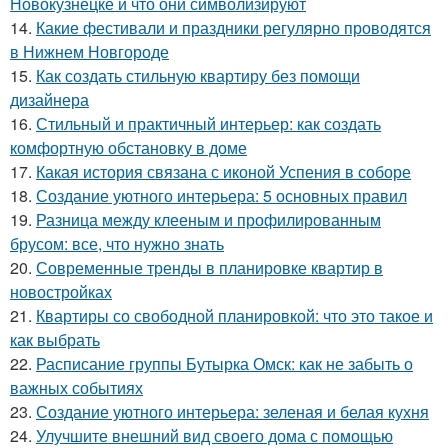
Новокузнецке и что они символизируют
14.
Какие фестивали и праздники регулярно проводятся
в Нижнем Новгороде
15.
Как создать стильную квартиру без помощи
дизайнера
16.
Стильный и практичный интерьер: как создать
комфортную обстановку в доме
17.
Какая история связана с иконой Успения в соборе
18.
Создание уютного интерьера: 5 основных правил
19.
Разница между клееным и профилированным
брусом: все, что нужно знать
20.
Современные тренды в планировке квартир в
новостройках
21.
Квартиры со свободной планировкой: что это такое и
как выбрать
22.
Расписание группы Бутырка Омск: как не забыть о
важных событиях
23.
Создание уютного интерьера: зеленая и белая кухня
24.
Улучшите внешний вид своего дома с помощью