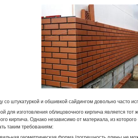
у со штукатуркой и обшивкой сайдингом довольно часто ис
ой для изготовления облицовочного кирпича является тот ж
ого кирпича. Однако независимо от материала, из которого
ать таким требованиям:
вильная геометрическая форма (погрешность длины не мож