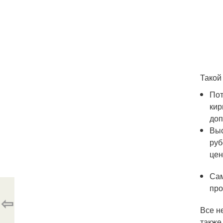
Такой
Пот
кир
доп
Выс
руб
цен
Сам
про
⇦
Все н
также