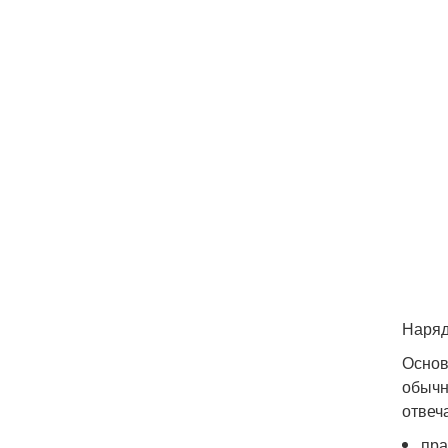
Наряд
Основ
обычн
отвеч
пра