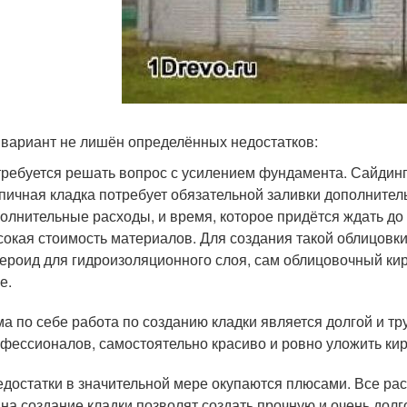
 вариант не лишён определённых недостатков:
ребуется решать вопрос с усилением фундамента. Сайдинг
пичная кладка потребует обязательной заливки дополните
олнительные расходы, и время, которое придётся ждать д
окая стоимость материалов. Для создания такой облицовки
ероид для гидроизоляционного слоя, сам облицовочный кир
е.
а по себе работа по созданию кладки является долгой и 
фессионалов, самостоятельно красиво и ровно уложить кир
едостатки в значительной мере окупаются плюсами. Все рас
 на создание кладки позволят создать прочную и очень дол