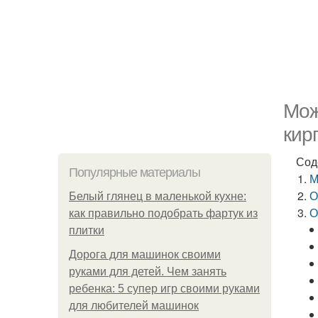
Мож
кир
Сод
Популярные материалы
М
О
Белый глянец в маленькой кухне:
О
как правильно подобрать фартук из
плитки
Дорога для машинок своими
руками для детей. Чем занять
ребенка: 5 супер игр своими руками
для любителей машинок