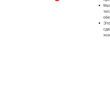
Мат
теп
обе
Это
сде
хоз