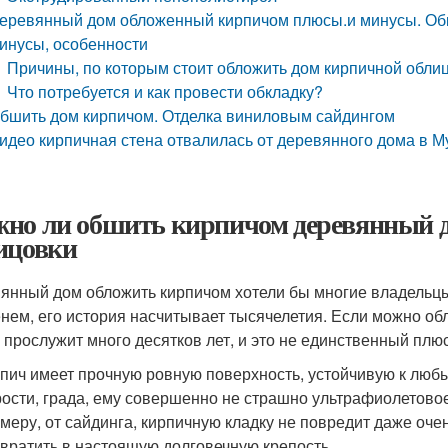
еревянный дом обложенный кирпичом плюсы.и минусы. Обк
инусы, особенности
Причины, по которым стоит обложить дом кирпичной обли
Что потребуется и как провести обкладку?
бшить дом кирпичом. Отделка виниловым сайдингом
идео кирпичная стена отвалилась от деревянного дома в М
но ли обшить кирпичом деревянный 
ицовки
янный дом обложить кирпичом хотели бы многие владельцы
нем, его история насчитывает тысячелетия. Если можно об
н прослужит много десятков лет, и это не единственный плю
пич имеет прочную ровную поверхность, устойчивую к любы
ости, града, ему совершенно не страшно ультрафиолетовое 
меру, от сайдинга, кирпичную кладку не повредит даже оч
вратить в настоящую долговечную крепость.