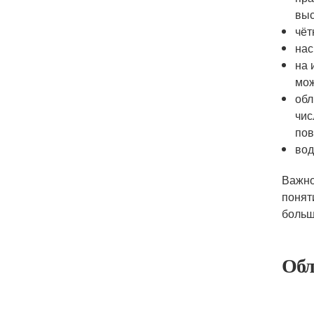
выс
чёт
нас
на 
мож
обл
чис
пов
вод
Важно
понят
больш
Обл