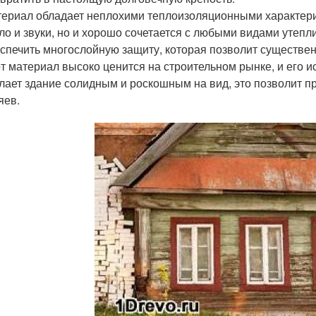
ериал обладает неплохими теплоизоляционными характери
ло и звуки, но и хорошо сочетается с любыми видами утеп
спечить многослойную защиту, которая позволит существе
т материал высоко ценится на строительном рынке, и его и
лает здание солидным и роскошным на вид, это позволит п
яев.