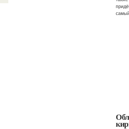
придё
самый
Обл
кир