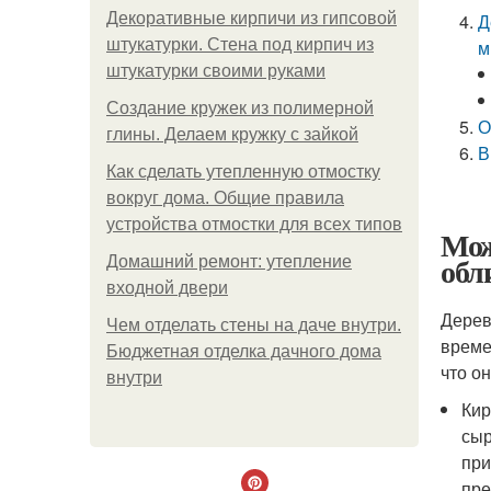
Декоративные кирпичи из гипсовой
Д
штукатурки. Стена под кирпич из
м
штукатурки своими руками
Создание кружек из полимерной
О
глины. Делаем кружку с зайкой
В
Как сделать утепленную отмостку
вокруг дома. Общие правила
устройства отмостки для всех типов
Мож
обл
Домашний ремонт: утепление
входной двери
Дерев
Чем отделать стены на даче внутри.
време
Бюджетная отделка дачного дома
что о
внутри
Кир
сыр
при
пре