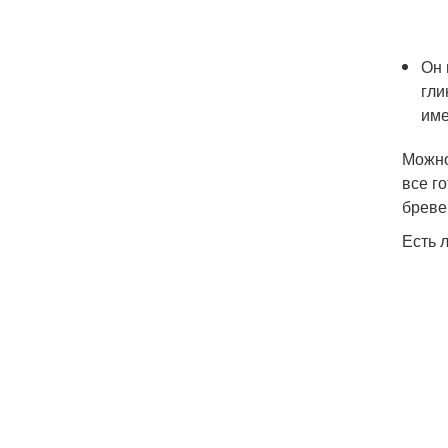
Он 
гли
име
Можно
все г
бреве
Есть 