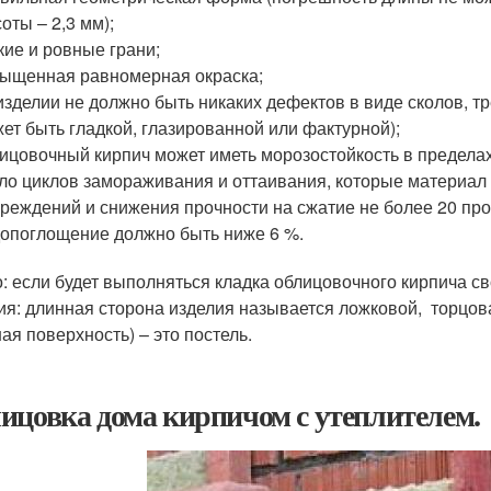
оты – 2,3 мм);
кие и ровные грани;
ыщенная равномерная окраска;
изделии не должно быть никаких дефектов в виде сколов, т
ет быть гладкой, глазированной или фактурной);
ицовочный кирпич может иметь морозостойкость в пределах
ло циклов замораживания и оттаивания, которые материа
реждений и снижения прочности на сжатие не более 20 про
опоглощение должно быть ниже 6 %.
: если будет выполняться кладка облицовочного кирпича св
ия: длинная сторона изделия называется ложковой, торцова
ая поверхность) – это постель.
ицовка дома кирпичом с утеплителем.