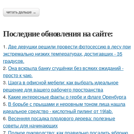
читать дальше →
Последние обновления на сайте:
1.
Две девушки решили провести фотосессию в лесу при
экстремально низких температурах, достигавших - 35
градусов.
2.
Она вскрыла банку сгущёнки без всяких ожиданий -
просто к чаю.
3.
Царга в офисной мебели: как выбрать идеальное
решение для вашего рабочего пространства
4.
Какие интересные факты о гербе и флаге Оренбурга
5.
В борьбе с прыщами и неровным тоном лица нашла
идеальное средство - кислотный пилинг от 19lab.
6.
Весенняя посадка плодового дерева: полезные
советы для начинающих
7.
Полное руководство: как правильно посадить яблоню