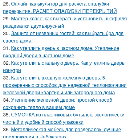
28.
Онлайн калькулятор для расчета опалубки
перекрытия. РАСЧЕТ ОПАЛУБКИ ПЕРЕКРЫТИЙ
29.
Мастер-класс: как выбрать и установить шкаф для
раздевалки двухъярусный
30.
Защита от незваных гостей: как выбрать бра для
своего дома
31.
Как утеплить дверь в частном доме. Утепление
входной двери в частном доме
32.
Как утеплить стальную дверь. Как утеплить дверь
изнутри
33.
Как утеплить входную железную дверь: 5
проверенных способов для надежной теплоизоляции
железной двери квартиры или загородного дома
34.
Утепление железной двери: простой способ
сохранить тепло в вашем доме
35.
СУМОЧКА из пластиковых бутылок: экологически
чистый и удобный способ упаковки
36.
Металлическая мебель для раздевалок: лучшие
предложения в Чебоксарах