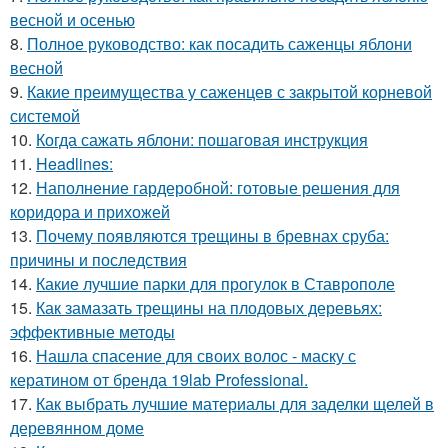
весной и осенью
8.
Полное руководство: как посадить саженцы яблони
весной
9.
Какие преимущества у саженцев с закрытой корневой
системой
10.
Когда сажать яблони: пошаговая инструкция
11.
Headlines:
12.
Наполнение гардеробной: готовые решения для
коридора и прихожей
13.
Почему появляются трещины в бревнах сруба:
причины и последствия
14.
Какие лучшие парки для прогулок в Ставрополе
15.
Как замазать трещины на плодовых деревьях:
эффективные методы
16.
Нашла спасение для своих волос - маску с
кератином от бренда 19lab Professional.
17.
Как выбрать лучшие материалы для заделки щелей в
деревянном доме