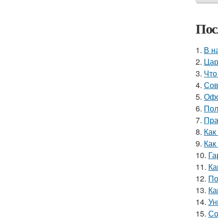
Пос
1.
В н
2.
Цар
3.
Что
4.
Сов
5.
Офо
6.
Пол
7.
Пра
8.
Как
9.
Как
10.
Га
11.
Ка
12.
По
13.
Ка
14.
Ун
15.
Со