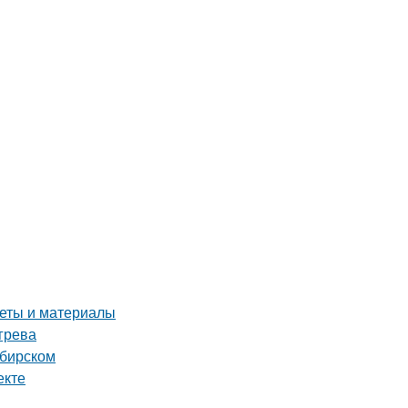
веты и материалы
грева
ибирском
екте