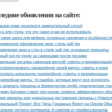
ледние обновления на сайте:
ашем доме поселился замечательный сосед!
га для стола: что это такое и как ее использовать
 такое царга для мебели: основные сведения и особенности
ременное оформление окон: стиль хай-тек
рмление окон и стен в стиле хай-тек: основные принципы
ный гид по уходу за саженцами после посадки
вильная посадка саженцев весной: советы и рекомендации
 спроектировать гардеробную своей мечты: советы и идеи
 создать идеальную гардеробную: советы и рекомендации
рдеробная мечты: 10 ошибок, которые могут все испортить
к заделать трещины в бревенчатом срубе: практические со
чему батареи ставят под окном: секреты эффективного обо
кие рекорды или уникальные достижения связаны с Новос
икальный Проект: Все Типы Гаражных Ворот на Одном Объ
здание уютного интерьера: 9 советов от профессионалов