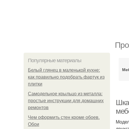
Про
Популярные материалы
Ме
Белый глянец в маленькой кухне:
как правильно подобрать фартук из
плитки
Самодельное крыльцо из металла:
простые инструкции для домашних
Шка
ремонтов
меб
Чем оформить стен кроме обоев.
Модел
Обои
двухс