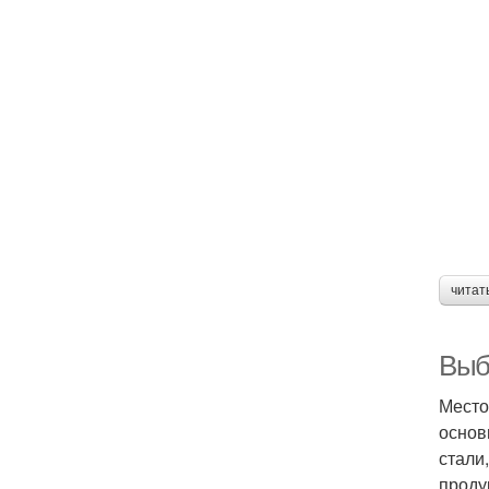
читат
Выб
Место
основ
стали
проду