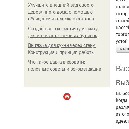
Улучшите внешний вид своего
голов
деревянного дома с помощью
котор
облицовки и отделки фронтона
секци
бассе
Создай свою косметичку и сумку
торго
для игр из пластиковых бутылок
устой
Вытяжка для кухни через стену.
читат
Конструкция и принцип работы
Что такое царга в кровати:
Вас
полезные советы и рекомендации
Выб
Выбор
Когда
разли
изгот
идеал