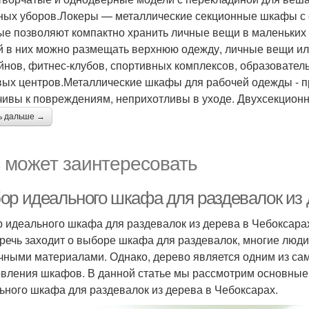
ных уборов.Локеры — металлические секционные шкафы с
ые позволяют компактно хранить личные вещи в маленьких 
й в них можно размещать верхнюю одежду, личные вещи или
йнов, фитнес-клубов, спортивных комплексов, образователь
вых центров.Металлические шкафы для рабочей одежды - п
чивы к повреждениям, неприхотливы в уходе. Двухсекцион
ь дальше →
 может заинтересовать
ор идеального шкафа для раздевалок из 
 идеального шкафа для раздевалок из дерева в Чебоксара
 речь заходит о выборе шкафа для раздевалок, многие люд
чными материалами. Однако, дерево является одним из с
овления шкафов. В данной статье мы рассмотрим основные
ьного шкафа для раздевалок из дерева в Чебоксарах.