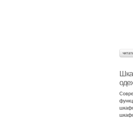
читат
Шка
оде
Совре
функц
шкафо
шкафо