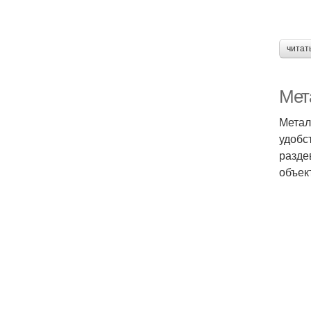
читат
Мет
Метал
удобс
разде
объек