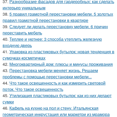
37.
Разнообразие фасадов для гардеробных: как сделать
интерьер уникальным
38.
5 правил грамотной перестановки мебели. 5 золотых
правил грамотной перестановки в квартире
39.
Следует ли делать перестановку мебели. 6 причин
переставить мебель
40.
Теплее и уютнее: 3 способа утеплить железную
входную дверь
41.
Упаковка из пластиковых бутылок: новая тенденция в
сумочках-косметичках
42.
Многоквартирный дом: плюсы и минусы проживания
43.
Перестановка мебели меняет жизнь. Решаем
проблемы с помощью перестановки мебели...
44.
Что такое освещенность и как измерить световой
поток. Что такое освещенность
45.
Утилизация пластиковых бутылок: как из них делают
сумки
46.
Кафель на кухню на пол и стену. Итальянская
геометрическая инкрустация или маркетри из мрамора