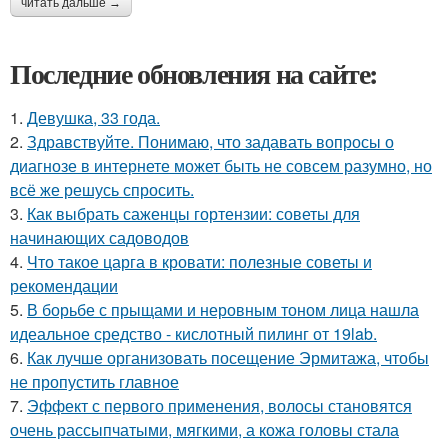
читать дальше →
Последние обновления на сайте:
1.
Девушка, 33 года.
2.
Здравствуйте. Понимаю, что задавать вопросы о
диагнозе в интернете может быть не совсем разумно, но
всё же решусь спросить.
3.
Как выбрать саженцы гортензии: советы для
начинающих садоводов
4.
Что такое царга в кровати: полезные советы и
рекомендации
5.
В борьбе с прыщами и неровным тоном лица нашла
идеальное средство - кислотный пилинг от 19lab.
6.
Как лучше организовать посещение Эрмитажа, чтобы
не пропустить главное
7.
Эффект с первого применения, волосы становятся
очень рассыпчатыми, мягкими, а кожа головы стала