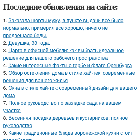
Последние обновления на сайте:
1.
Заказала шорты мужу, в пункте выдачи всё было
нормально, примерил все хорошо, ничего не
предвещало беды.
2.
Девушка, 33 года.
3.
Царга в офисной мебели: как выбрать идеальное
решение для вашего рабочего пространства
4.
Какие интересные факты о гербе и флаге Оренбурга
5.
Обзор остекления дома в стиле хай-тек: современные
решения для вашего жилья
6.
Окна в стиле хай-тек: современный дизайн для вашего
дома
7.
Полное руководство по закладке сада на вашем
участке
8.
Весенняя посадка деревьев и кустарников: полное
руководство
9.
Какие традиционные блюда воронежской кухни стоит