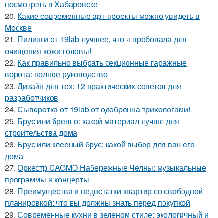
посмотреть в Хабаровске
20.
Какие современные арт-проекты можно увидеть в
Москве
21.
Пилинги от 19lab лучшее, что я пробовала для
очищения кожи головы!
22.
Как правильно выбрать секционные гаражные
ворота: полное руководство
23.
Дизайн для тех: 12 практических советов для
разработчиков
24.
Сыворотка от 19lab от одобренна трихологами!
25.
Брус или бревно: какой материал лучше для
строительства дома
26.
Брус или клееный брус: какой выбор для вашего
дома
27.
Оркестр CAGMO Набережные Челны: музыкальные
программы и концерты
28.
Преимущества и недостатки квартир со свободной
планировкой: что вы должны знать перед покупкой
29.
Современные кухни в зеленом стиле: экологичный и