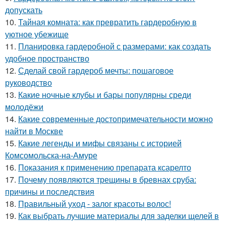
допускать
10.
Тайная комната: как превратить гардеробную в
уютное убежище
11.
Планировка гардеробной с размерами: как создать
удобное пространство
12.
Сделай свой гардероб мечты: пошаговое
руководство
13.
Какие ночные клубы и бары популярны среди
молодёжи
14.
Какие современные достопримечательности можно
найти в Москве
15.
Какие легенды и мифы связаны с историей
Комсомольска-на-Амуре
16.
Показания к применению препарата ксарелто
17.
Почему появляются трещины в бревнах сруба:
причины и последствия
18.
Правильный уход - залог красоты волос!
19.
Как выбрать лучшие материалы для заделки щелей в