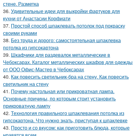
стене. Разметка
36.
Удивительные идеи для выкройки фартуков для
кухни от Анастасии Корфиати
37.
Простой способ шпаклевать потолок под покраску
своими руками
38.
Без труда и дорого: самостоятельная шпаклевка
потолка из гипсокартона
39.
Шкафчики для раздевалок металлические в
Чебоксарах. Каталог металлических шкафов для одежды
от ООО Офис-Мастер в Чебоксарах
40.
Как повесить светильник-бра на стену. Как повесить
светильник на стену
41.
Почему настольная или прикроватная лампа.
Основные причины, по которым стоит установить
прикроватную лампу
42.
Технология правильного шпаклевания потолка из
гипсокартона. Что нужно знать, приступая к шпаклевке
43.
Просто и со вкусом: как приготовить блюда, которые
нравятся всем