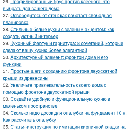
26.
Профилированный брус против клееного: что
выбрать для вашего дома
27.
Освободитесь от стен: как работает свободная
планировка
28.
Стильные белые кухни с зеленым акцентом: как
создать уютный интерьер
29.
Кухонный фартук и гарнитура: 8 сочетаний, которые
сделают вашу кухню более элегантной
30.
Архитектурный элемент: фронтон дома и его
функции
31.
Простые шаги к созданию фронтона двухскатной
крыши из древесины
32.
Увеличьте привлекательность своего дома с
помощью фронтона двухскатной крыши
33.
Создайте удобную и функциональную кухню в
маленьком пространстве
34.
Сколько надо досок для опалубки на фундамент 10 н.
Как рассчитать опалубку
35.
Статья-инструкция по имитации кирпичной кладки на