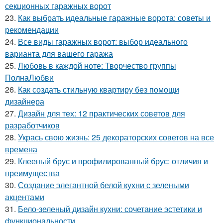
секционных гаражных ворот
23.
Как выбрать идеальные гаражные ворота: советы и
рекомендации
24.
Все виды гаражных ворот: выбор идеального
варианта для вашего гаража
25.
Любовь в каждой ноте: Творчество группы
ПолнаЛюбви
26.
Как создать стильную квартиру без помощи
дизайнера
27.
Дизайн для тех: 12 практических советов для
разработчиков
28.
Укрась свою жизнь: 25 декораторских советов на все
времена
29.
Клееный брус и профилированный брус: отличия и
преимущества
30.
Создание элегантной белой кухни с зелеными
акцентами
31.
Бело-зеленый дизайн кухни: сочетание эстетики и
функциональности