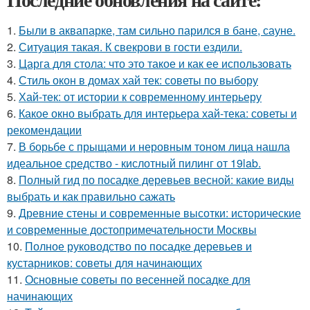
1.
Были в аквапарке, там сильно парился в бане, сауне.
2.
Ситуaция такая. К свекрови в гости ездили.
3.
Царга для стола: что это такое и как ее использовать
4.
Стиль окон в домах хай тек: советы по выбору
5.
Хай-тек: от истории к современному интерьеру
6.
Какое окно выбрать для интерьера хай-тека: советы и
рекомендации
7.
В борьбе с прыщами и неровным тоном лица нашла
идеальное средство - кислотный пилинг от 19lab.
8.
Полный гид по посадке деревьев весной: какие виды
выбрать и как правильно сажать
9.
Древние стены и современные высотки: исторические
и современные достопримечательности Москвы
10.
Полное руководство по посадке деревьев и
кустарников: советы для начинающих
11.
Основные советы по весенней посадке для
начинающих