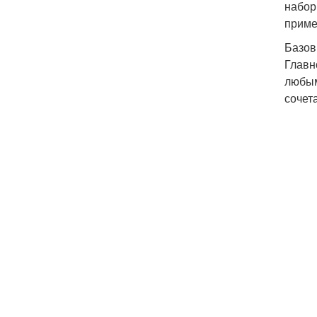
набор
приме
Базов
Главн
любым
сочет