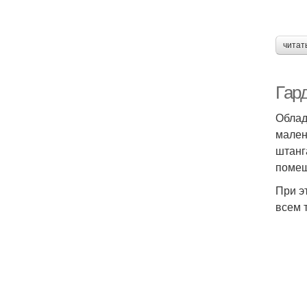
читат
Гар
Облад
мален
штанг
помещ
При э
всем 