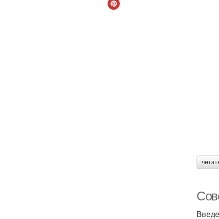
читат
Сов
Введ