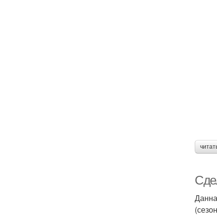
читат
Сде
Данна
(сезон