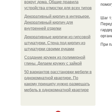
вокруг дома. Общие правила
помог
устройства отмостки для всех типов
Декоративный кирпич в интерьере.
Шаг 1
Декоративный кирпич для
Перед
внутренней отделки
гарде
орган
Декоративные кирпичи из гипсовой
штукатурки. Стена под кирпич из
При п
штукатурки своими руками
Создание кружек из полимерной
глины. Делаем кружку с зайкой
50 вариантов расстановки мебели в
однокомнатной квартире. По
какому принципу нужно размещать
мебель в однокомнатной квартире