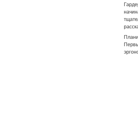
Гарде
начин
тщате
расск
Плани
Первы
эргон