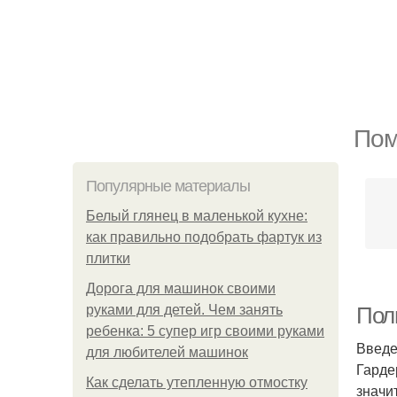
Пом
Популярные материалы
Белый глянец в маленькой кухне:
как правильно подобрать фартук из
плитки
Дорога для машинок своими
руками для детей. Чем занять
Полн
ребенка: 5 супер игр своими руками
Введ
для любителей машинок
Гарде
Как сделать утепленную отмостку
значи