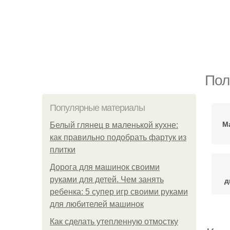
Пол
Популярные материалы
М
Белый глянец в маленькой кухне:
как правильно подобрать фартук из
плитки
Дорога для машинок своими
руками для детей. Чем занять
д
ребенка: 5 супер игр своими руками
для любителей машинок
Как сделать утепленную отмостку