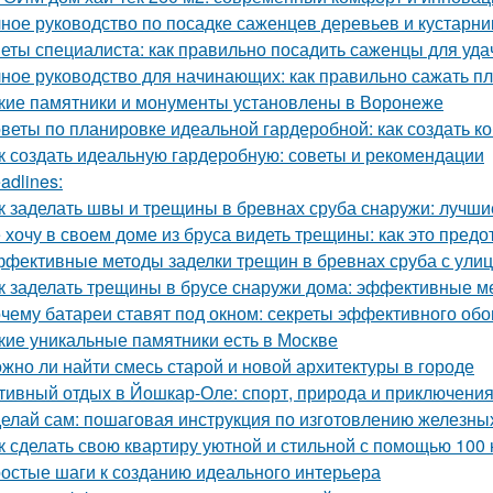
ное руководство по посадке саженцев деревьев и кустарни
еты специалиста: как правильно посадить саженцы для уда
ное руководство для начинающих: как правильно сажать п
кие памятники и монументы установлены в Воронеже
веты по планировке идеальной гардеробной: как создать 
к создать идеальную гардеробную: советы и рекомендации
adlines:
к заделать швы и трещины в бревнах сруба снаружи: лучш
 хочу в своем доме из бруса видеть трещины: как это предо
фективные методы заделки трещин в бревнах сруба с ули
к заделать трещины в брусе снаружи дома: эффективные м
чему батареи ставят под окном: секреты эффективного обо
кие уникальные памятники есть в Москве
жно ли найти смесь старой и новой архитектуры в городе
тивный отдых в Йошкар-Оле: спорт, природа и приключени
елай сам: пошаговая инструкция по изготовлению железны
к сделать свою квартиру уютной и стильной с помощью 100 
остые шаги к созданию идеального интерьера