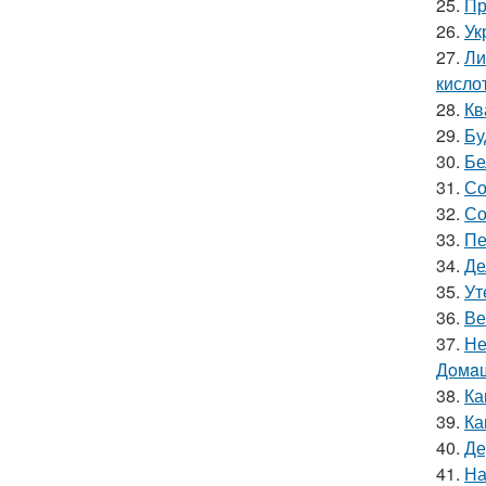
25.
Пр
26.
Ук
27.
Ли
кислот
28.
Кв
29.
Бу
30.
Бе
31.
Со
32.
Со
33.
Пе
34.
Де
35.
Ут
36.
Ве
37.
Не
Дoмaш
38.
Ка
39.
Ка
40.
Де
41.
На