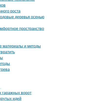
ков
чного роста
лодовые деревья осенью
комфортное пространство
ие материалы и методы
твратить
цы
етоды
грева
я
х гаражных ворот
крутых идей