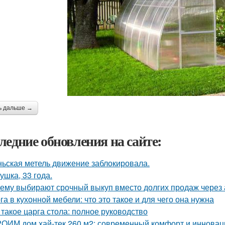
ь дальше →
ледние обновления на сайте:
ьская метель движение заблокировала.
ушка, 33 года.
ему выбирают срочный выкуп вместо долгих продаж через 
га в кухонной мебели: что это такое и для чего она нужна
 такое царга стола: полное руководство
ОИМ дом хай-тек 260 м2: современный комфорт и инновац