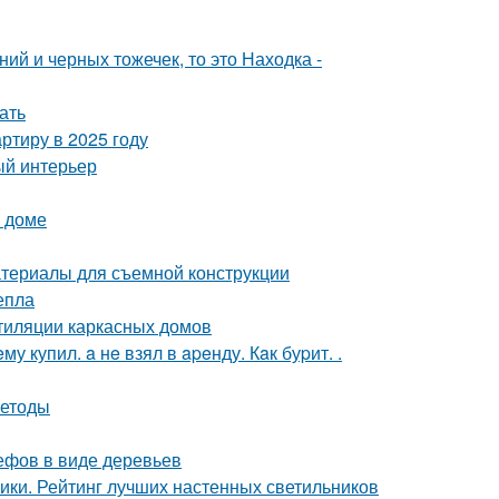
ий и черных тожечек, то это Находка -
ать
ртиру в 2025 году
ый интерьер
м доме
атериалы для съемной конструкции
епла
тиляции каркасных домов
 купил. a нe взял в apeнду. Кaк буpит. .
методы
ефов в виде деревьев
ники. Рейтинг лучших настенных светильников