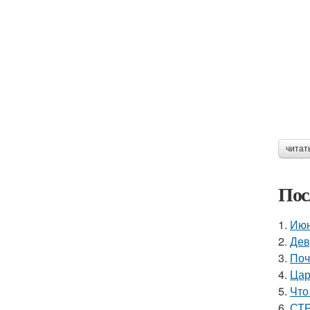
читат
Пос
1.
Июн
2.
Дев
3.
Поч
4.
Цар
5.
Что
6.
СТР