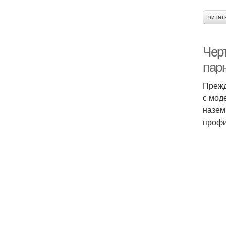
читат
Чер
пар
Прежд
с мод
назем
профи