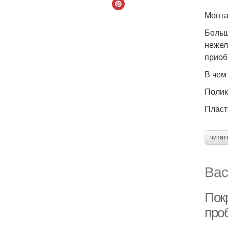
Монта
Больш
нежел
приоб
В чем
Полик
Пласт
читат
Вас
Пок
про