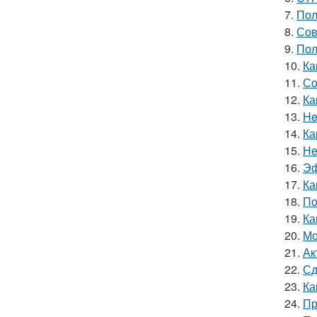
7.
Пол
8.
Сов
9.
Пол
10.
Ка
11.
Со
12.
Ка
13.
He
14.
Ка
15.
Не
16.
Эф
17.
Ка
18.
По
19.
Ка
20.
Мо
21.
Ак
22.
Сд
23.
Ка
24.
Пр