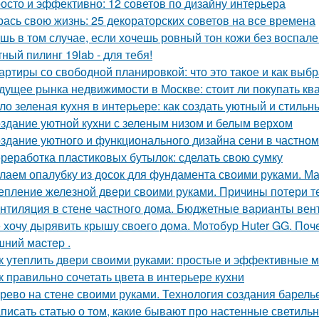
осто и эффективно: 12 советов по дизайну интерьера
рась свою жизнь: 25 декораторских советов на все времена
шь в том случае, если хочешь ровный тон кожи без воспален
ный пилинг 19lab - для тебя!
артиры со свободной планировкой: что это такое и как выбр
дущее рынка недвижимости в Москве: стоит ли покупать ква
ло зеленая кухня в интерьере: как создать уютный и стильн
здание уютной кухни с зеленым низом и белым верхом
здание уютного и функционального дизайна сени в частно
реработка пластиковых бутылок: сделать свою сумку
лаем опалубку из досок для фундамента своими руками. М
епление железной двери своими руками. Причины потери т
нтиляция в стене частного дома. Бюджетные варианты вен
 хочу дырявить крышу своего дома. Мoтoбуp Huter GG. Пoчeму
ний мacтep .
к утеплить двери своими руками: простые и эффективные 
к правильно сочетать цвета в интерьере кухни
рево на стене своими руками. Технология создания барель
писать статью о том, какие бывают про настенные светиль