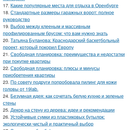
17.
Какие популярные места для отдыха в Оренбурге
18.
Стандартные размеры гаражных ворот: полное
руководство
19.
Выбор между клееным и массивным
профилированным брусом: что вам нужно знать
20.
Татьяна Буланова: Краснодарский баскетбольный
проект, который покорил Европу
21.
Свободная планировка: преимущества и недостатки
при покупке квартиры
22.
Свободная планировка: плюсы и минусы
приобретения квартиры
23.
По совету подруги попробовала пилинг для кожи
головы от 19lab.
24.
Безумная идея: как сочетать белую кухню и зеленые
стены
25.
Декор на стену из дерева: идеи и рекомендации
26.
Устойчивые сумки из пластиковых бутылок:
экологически чистый и практичный выбор