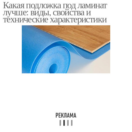
Какая подложка под ламинат
Битумно-пробковая
Хвойная подложка
лучше: виды, свойства и
подложка
технические характеристики
Комбинированные
подложки