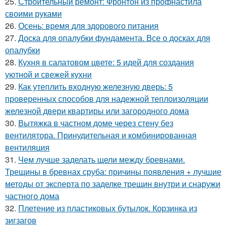
25.
Строительный ремонт: Фронтон из профнастила
своими руками
26.
Осень: время для здорового питания
27.
Доска для опалубки фундамента. Все о досках для
опалубки
28.
Кухня в салатовом цвете: 5 идей для создания
уютной и свежей кухни
29.
Как утеплить входную железную дверь: 5
проверенных способов для надежной теплоизоляции
железной двери квартиры или загородного дома
30.
Вытяжка в частном доме через стену без
вентилятора. Принудительная и комбинированная
вентиляция
31.
Чем лучше заделать щели между бревнами.
Трещины в бревнах сруба: причины появления + лучшие
методы от эксперта по заделке трещин внутри и снаружи
частного дома
32.
Плетение из пластиковых бутылок. Корзинка из
зигзагов