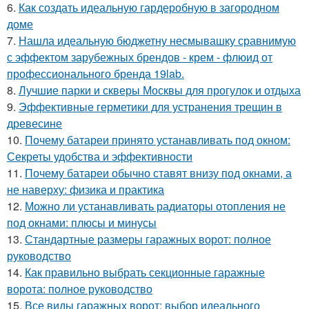
6.
Как создать идеальную гардеробную в загородном
доме
7.
Нашла идеальную бюджетну несмывашку сравнимую
с эффектом зарубежных брендов - крем - флюид от
профессионального бренда 19lab.
8.
Лучшие парки и скверы Москвы для прогулок и отдыха
9.
Эффективные герметики для устранения трещин в
древесине
10.
Почему батареи принято устанавливать под окном:
Секреты удобства и эффективности
11.
Почему батареи обычно ставят внизу под окнами, а
не наверху: физика и практика
12.
Можно ли устанавливать радиаторы отопления не
под окнами: плюсы и минусы
13.
Стандартные размеры гаражных ворот: полное
руководство
14.
Как правильно выбрать секционные гаражные
ворота: полное руководство
15.
Все виды гаражных ворот: выбор идеального