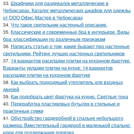
33.
Шкафчики для раздевалок металлические в
Чебоксарах. Каталог металлических шкафов для одежды
от ООО Офис-Мастер в Чебоксарах
34.
Что такое светильник настенный описание.
35.
Классические и современные бра в интерьере. Виды
бра: классификации по различным признакам
36.
Написать статью о том, какие бывают про настенные
светильники. Рейтинг лучших настенных светильников
37.
14 вариантов раскладки плитки на кухонном фартуке.
Варианты укладки плитки на кухне: 14 вариантов
раскладки плитки на кухонном фартуке
38.
Как выбрать подходящий утеплитель для входных
дверей
39.
Как подобрать цвет фартука на кухню. Светлые тона
40.
Переработка пластиковых бутылок в стильные и
практичные сумки
41.
Обустройство гардеробной в спальне небольшого
размера. Вместительный гардероб в маленькой спальне:
идеи для поддержания порядка