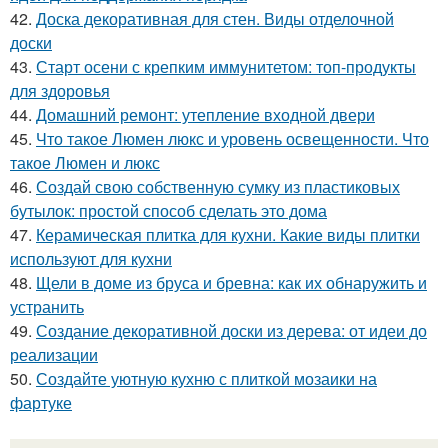
42.
Доска декоративная для стен. Виды отделочной
доски
43.
Старт осени с крепким иммунитетом: топ-продукты
для здоровья
44.
Домашний ремонт: утепление входной двери
45.
Что такое Люмен люкс и уровень освещенности. Что
такое Люмен и люкс
46.
Создай свою собственную сумку из пластиковых
бутылок: простой способ сделать это дома
47.
Керамическая плитка для кухни. Какие виды плитки
используют для кухни
48.
Щели в доме из бруса и бревна: как их обнаружить и
устранить
49.
Создание декоративной доски из дерева: от идеи до
реализации
50.
Создайте уютную кухню с плиткой мозаики на
фартуке