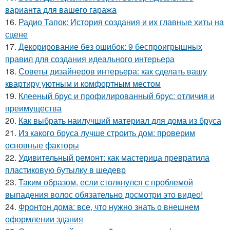
варианта для вашего гаража
16.
Радио Тапок: История создания и их главные хиты на
сцене
17.
Декорирование без ошибок: 9 беспроигрышных
правил для создания идеального интерьера
18.
Советы дизайнеров интерьера: как сделать вашу
квартиру уютным и комфортным местом
19.
Клееный брус и профилированный брус: отличия и
преимущества
20.
Как выбрать наилучший материал для дома из бруса
21.
Из какого бруса лучше строить дом: проверим
основные факторы
22.
Удивительный ремонт: как мастерица превратила
пластиковую бутылку в шедевр
23.
Таким образом, если столкнулся с проблемой
выпадения волос обязательно досмотри это видео!
24.
Фронтон дома: все, что нужно знать о внешнем
оформлении здания