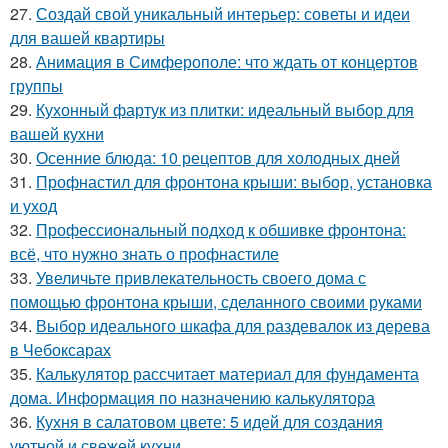
27.
Создай свой уникальный интерьер: советы и идеи
для вашей квартиры
28.
Анимация в Симферополе: что ждать от концертов
группы
29.
Кухонный фартук из плитки: идеальный выбор для
вашей кухни
30.
Осенние блюда: 10 рецептов для холодных дней
31.
Профнастил для фронтона крыши: выбор, установка
и уход
32.
Профессиональный подход к обшивке фронтона:
всё, что нужно знать о профнастиле
33.
Увеличьте привлекательность своего дома с
помощью фронтона крыши, сделанного своими руками
34.
Выбор идеального шкафа для раздевалок из дерева
в Чебоксарах
35.
Калькулятор рассчитает материал для фундамента
дома. Информация по назначению калькулятора
36.
Кухня в салатовом цвете: 5 идей для создания
уютной и свежей кухни