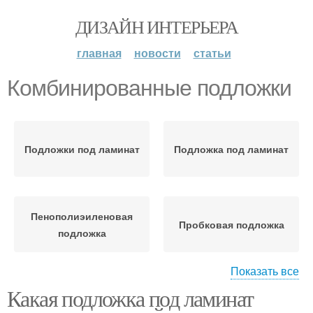
ДИЗАЙН ИНТЕРЬЕРА
главная
новости
статьи
Комбинированные подложки
Подложки под ламинат
Подложка под ламинат
Пенополиэиленовая
Пробковая подложка
подложка
Показать все
Какая подложка под ламинат
Битумно-пробковая
Подложка из
подложка
пенополистирола