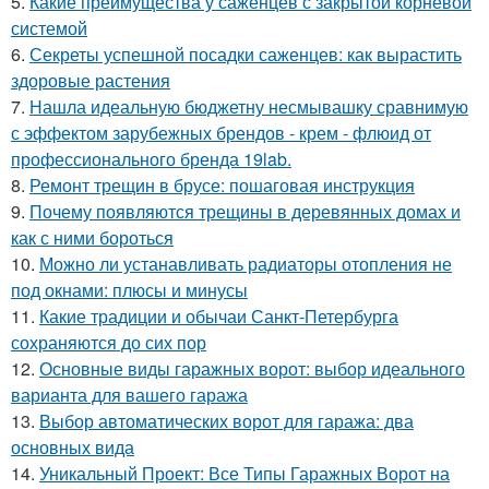
5.
Какие преимущества у саженцев с закрытой корневой
системой
6.
Секреты успешной посадки саженцев: как вырастить
здоровые растения
7.
Нашла идеальную бюджетну несмывашку сравнимую
с эффектом зарубежных брендов - крем - флюид от
профессионального бренда 19lab.
8.
Ремонт трещин в брусе: пошаговая инструкция
9.
Почему появляются трещины в деревянных домах и
как с ними бороться
10.
Можно ли устанавливать радиаторы отопления не
под окнами: плюсы и минусы
11.
Какие традиции и обычаи Санкт-Петербурга
сохраняются до сих пор
12.
Основные виды гаражных ворот: выбор идеального
варианта для вашего гаража
13.
Выбор автоматических ворот для гаража: два
основных вида
14.
Уникальный Проект: Все Типы Гаражных Ворот на