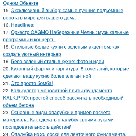
Одном Объекте
15.
Эксклюзивный выбор: самые лучшие подъёмные
ворота в мире для вашего дома
16.
Headlines:
17.
Оркестр CAGMO Набережные Челны: музыкальные
программы и концерты
18.
Стильные белые кухни с зеленым акцентом: как
создать уютный интерьер
19.
Бело-зеленый стиль в кухне: фото и идеи
20.
Кухонный фартук и гарнитура: 8 сочетаний, которые
сделают вашу кухню более элегантной
21.
Это просто бомба!
22.
Калькулятор монолитной плиты фундамента
KALK.PRO: простой способ рассчитать необходимый
объем бетона
23.
Основные виды опалубки и пример расчета
материала. Как сделать опалубку своими руками:
последовательность действий
24.
Опалубка из 25 доски для ленточного фундамента,