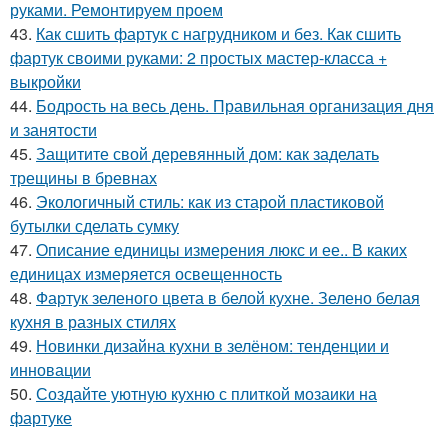
руками. Ремонтируем проем
43.
Как сшить фартук с нагрудником и без. Как сшить
фартук своими руками: 2 простых мастер-класса +
выкройки
44.
Бодрость на весь день. Правильная организация дня
и занятости
45.
Защитите свой деревянный дом: как заделать
трещины в бревнах
46.
Экологичный стиль: как из старой пластиковой
бутылки сделать сумку
47.
Описание единицы измерения люкс и ее.. В каких
единицах измеряется освещенность
48.
Фартук зеленого цвета в белой кухне. Зелено белая
кухня в разных стилях
49.
Новинки дизайна кухни в зелёном: тенденции и
инновации
50.
Создайте уютную кухню с плиткой мозаики на
фартуке