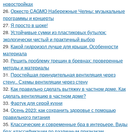
новостройках
26.
Оркестр CAGMO Набережные Челны: музыкальные
программы и концерты
27.
Я просто в шоке!
28.
Устойчивые сумки из пластиковых бутылок:
экологически чистый и практичный выбор
29.
Какой гидроизол лучше для крыши. Особенности
материала
30.
Решить проблему трещин в бревнах: проверенные
методы и материалы
31.
Простейшая принудительная вентиляция через
стену.. Схемы вентиляции через стену
32.
Как правильно сделать вытяжку в частном доме. Как
сделать вентиляцию в частном доме?
33.
Фартук для серой кухни
34.
Осень 2023: как сохранить здоровье с помощью
правильного питания
35.
Классические и современные бра в интерьере. Виды
бра: классификации по различным признакам