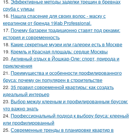
15.
Эффективные методы заделки трещин в бревнах
сруба с улицы
16.
Нашла спасение для своих волос - маску с
кератином от бренда 19lab Professional.
17.
Почему батареи традиционно ставят под окнами:
история и современность
18.
Какие секретные музеи или галереи есть в Москве
19.
Кремль и Красная площадь: сердце Москвы
20.
Активный отдых в Йошкар-Оле: спорт, природа и
приключения
21.
Преимущества и особенности профилированного
бруса: почему он популярен в строительстве
22.
35 правил современной квартиры: как создать
идеальный интерьер
23.
Выбор между клееным и профилированным брусом:
что важно знать
24.
Профессиональный подход к выбору бруса: клееный
или профилированный
25.
Современные тренды в планировке квартир в