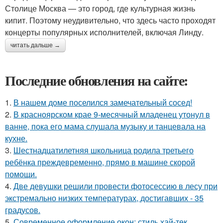
Столице Москва — это город, где культурная жизнь
кипит. Поэтому неудивительно, что здесь часто проходят
концерты популярных исполнителей, включая Линду.
читать дальше →
Последние обновления на сайте:
1.
В нашем доме поселился замечательный сосед!
2.
В красноярском крае 9-месячный младенец утонул в
ванне, пока его мама слушала музыку и танцевала на
кухне.
3.
Шестнадцатилетняя школьница родила третьего
ребёнка преждевременно, прямо в машине скорой
помощи.
4.
Две девушки решили провести фотосессию в лесу при
экстремально низких температурах, достигавших - 35
градусов.
5.
Современное оформление окон: стиль хай-тек